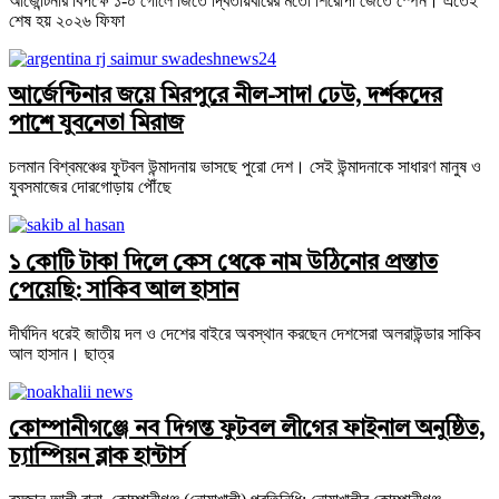
আর্জেন্টিনার বিপক্ষে ১-০ গোলে জিতে দ্বিতীয়বারের মতো শিরোপা জেতে স্পেন। এতেই
শেষ হয় ২০২৬ ফিফা
আর্জেন্টিনার জয়ে মিরপুরে নীল-সাদা ঢেউ, দর্শকদের
পাশে যুবনেতা মিরাজ
চলমান বিশ্বমঞ্চের ফুটবল উন্মাদনায় ভাসছে পুরো দেশ। সেই উন্মাদনাকে সাধারণ মানুষ ও
যুবসমাজের দোরগোড়ায় পৌঁছে
১ কোটি টাকা দিলে কেস থেকে নাম উঠিনোর প্রস্তাত
পেয়েছি: সাকিব আল হাসান
দীর্ঘদিন ধরেই জাতীয় দল ও দেশের বাইরে অবস্থান করছেন দেশসেরা অলরাউন্ডার সাকিব
আল হাসান। ছাত্র
কোম্পানীগঞ্জে নব দিগন্ত ফুটবল লীগের ফাইনাল অনুষ্ঠিত,
চ্যাম্পিয়ন ব্লাক হান্টার্স