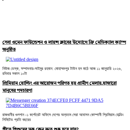
গরীব ঘরের রাজকন্যা! রাস্তায় ফুল বিক্রি করা
কিউট মেয়েটির ছবি ঝড় তুলেছে সোশাল
মিডিয়ায়
সেবা ওমেন ফাউন্ডেশন ও লায়ন্স ক্লাবের উদ্যোগে ফ্রি মেডিক্যাল ক্যাম্প
অনুষ্ঠিত
নিউজ ডেস্ক, সম্পাদনায়-সাইমুর রহমান: মোহাম্মদপুর টাউন হল মাঠে আজ ১১ জানুয়ারি ২০২৬,
রবিবার সকাল ১০টা
প্রিমিয়াম হোল্ডিং এর আয়োজন পরিণত হয় গ্রামীণ মেলায়,হাজারো
মানুষের পদচারণা
রাজধানীর গুলশান -১ কর্পোরেট অফিসে দেশের অন্যতম সেরা আবাসন কোম্পানী প্রিমিয়াম হোল্ডিং
লিমিটেড প্রতি বছরের
শীতে শিশুদের ত্বক কেন দ্রুত শুষ্ক হয়ে যায়?