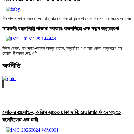
শীতকাল এলেই তাপমাত্রা কমে যায়, বাতাসে আর্দ্রতা হ্রাস পায় এবং পরিবেশ হয়ে ওঠে শুষ্ক। এর
স্বপ্নজয়ী রন্ধনশিল্পী নাজমা সরকার: রন্ধনশিল্পে এক নতুন অনুপ্রেরণা
নিউজ ডেস্ক, সম্পাদনায়-আরজে সাইমুর রহমান: রন্ধনশিল্প এখন আর কেবল রান্নাঘরের চার
দেয়ালে সীমাবদ্ধ নেই; এটি
অর্থনীতি
মধ্যপ্রাচ্যের উত্তেজনায় ঊর্ধ্বমুখী স্বর্ণের দাম
লোনের প্রলোভন, অগ্রিম ২৫০০ টাকা দাবি: প্রতারণার ফাঁদে পড়তে
বসেছিলেন এক নারী