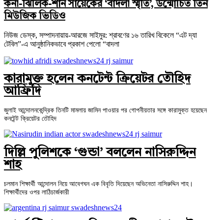
কনা-ঝিলিক-শান সায়েকের ‘বাদলা স্মৃতি’, উন্মোচিত তিন
মিউজিক ভিডিও
নিউজ ডেস্ক, সম্পাদনায়ায়-আরজে সাইমুর: শ্রাবণের ১৬ তারিখ বিকেলে “এট দ্যা
টেবিল”-এ আনুষ্ঠানিকভাবে প্রকাশ পেলো “বাদলা
কারামুক্ত হলেন কনটেন্ট ক্রিয়েটর তৌহিদ
আফ্রিদি
জুলাই আন্দোলনকেন্দ্রিক তিনটি মামলায় জামিন পাওয়ার পর গোপনীয়তার সঙ্গে কারামুক্ত হয়েছেন
কনটেন্ট ক্রিয়েটর তৌহিদ
দিল্লি পুলিশকে ‘গুন্ডা’ বললেন নাসিরুদ্দিন
শাহ
চলমান শিক্ষার্থী আন্দোলন নিয়ে আবেগঘন এক বিবৃতি দিয়েছেন অভিনেতা নাসিরুদ্দিন শাহ।
শিক্ষার্থীদের ওপর লাঠিচার্জকারী