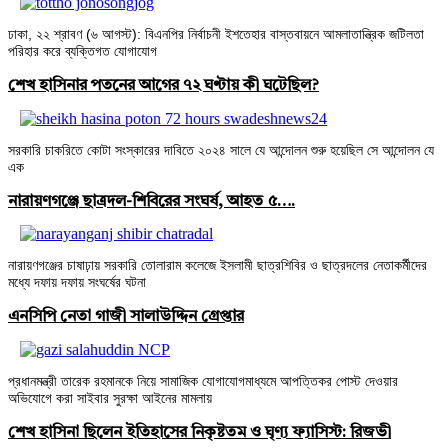
ঢাকা, ২২ শ্রাবণ (৬ আগস্ট): বিএনপির নির্বাচনী ইশতেহার বাস্তবায়নে আমলাতান্ত্রিক জটিলতা
পরিহার করে ব্যক্তিগত যোগাযোগ
শেখ হাসিনার পতনের আগের ৭২ ঘণ্টায় কী ঘটেছিল?
সরকারি চাকরিতে কোটা সংস্কারের দাবিতে ২০২৪ সালে যে আন্দোলন শুরু হয়েছিল সে আন্দোলন যে
এক
‎নারায়ণগঞ্জে ছাত্রদল-শিবিরের সংঘর্ষ, আহত ৫….
নারায়ণগঞ্জের চাষাঢ়ায় সরকারি তোলারাম কলেজে ইসলামী ছাত্রশিবির ও ছাত্রদলের নেতাকর্মীদের
মধ্যে দফায় দফায় সংঘর্ষের ঘটনা
এনসিপি নেতা গাজী সালাউদ্দিন গ্রেপ্তার
প্রধানমন্ত্রী তারেক রহমানকে নিয়ে সামাজিক যোগাযোগমাধ্যমে আপত্তিকর পোস্ট দেওয়ার
অভিযোগে করা সাইবার সুরক্ষা আইনের মামলায়
শেখ হাসিনা ছিলেন ইতিহাসের নিকৃষ্টতম ও ঘৃণ্য ফ্যাসিস্ট: রিজভী