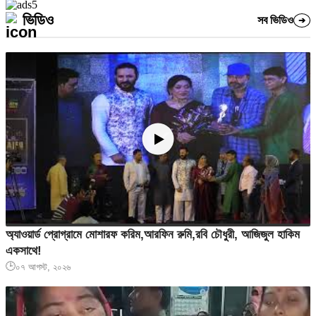
ভিডিও
সব ভিডিও
➔
অ্যাওয়ার্ড প্রোগ্রামে মোশারফ করিম,আরফিন রুমি,রবি চৌধুরী, আজিজুল হাকিম
একসাথে!
🕒
০৭ আগস্ট, ২০২৬