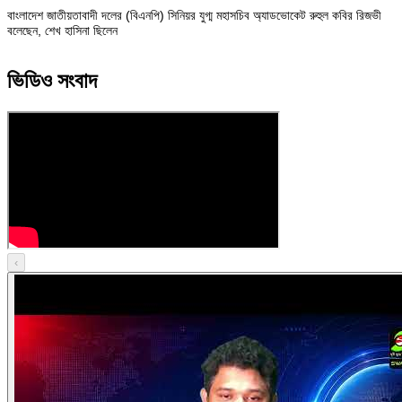
বাংলাদেশ জাতীয়তাবাদী দলের (বিএনপি) সিনিয়র যুগ্ম মহাসচিব অ্যাডভোকেট রুহুল কবির রিজভী
বলেছেন, শেখ হাসিনা ছিলেন
ভিডিও সংবাদ
‹