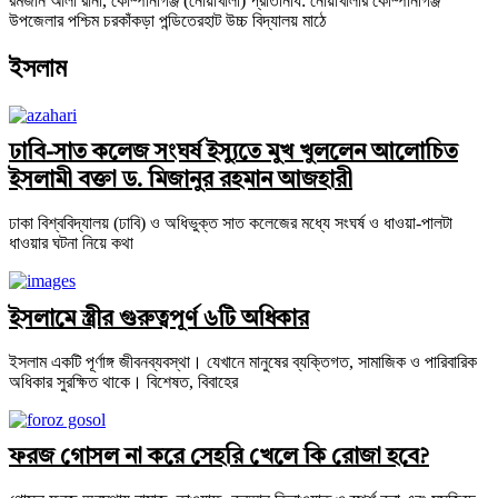
রমজান আলী রানা, কোম্পানীগঞ্জ (নোয়াখালী) প্রতিনিধি: নোয়াখালীর কোম্পানীগঞ্জ
উপজেলার পশ্চিম চরকাঁকড়া পন্ডিতেরহাট উচ্চ বিদ্যালয় মাঠে
ইসলাম
ঢাবি-সাত কলেজ সংঘর্ষ ইস্যুতে মুখ খুললেন আলোচিত
ইসলামী বক্তা ড. মিজানুর রহমান আজহারী
ঢাকা বিশ্ববিদ্যালয় (ঢাবি) ও অধিভুক্ত সাত কলেজের মধ্যে সংঘর্ষ ও ধাওয়া-পালটা
ধাওয়ার ঘটনা নিয়ে কথা
ইসলামে স্ত্রীর গুরুত্বপূর্ণ ৬টি অধিকার
ইসলাম একটি পূর্ণাঙ্গ জীবনব্যবস্থা। যেখানে মানুষের ব্যক্তিগত, সামাজিক ও পারিবারিক
অধিকার সুরক্ষিত থাকে। বিশেষত, বিবাহের
ফরজ গোসল না করে সেহরি খেলে কি রোজা হবে?