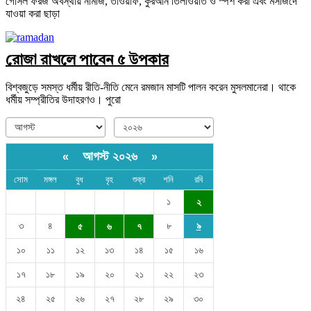
গোসল ফরজ অবস্থায় নামাজ, তাওয়াফ, কুরআন তিলাওয়াত ও স্পর্শ করা এবং মসজিদে
যাওয়া করা ছাড়া
রোজা রাখলে পাবেন ৫ উপকার
বিশ্বজুড়ে সমস্ত ধর্মীয় রীতি-নীতি মেনে রমজান মাসটি পালন করেন মুসলমানেরা। থাকে
ধর্মীয় সম্প্রীতির উদাহরণও। পুরো
আগস্ট ২০২৬
«
»
সোম
মঙ্গল
বুধ
বৃহ
শুক্র
শনি
রবি
১
২
৩
৪
৮
৯
৫
৬
৭
১০
১১
১২
১৩
১৪
১৫
১৬
১৭
১৮
১৯
২০
২১
২২
২৩
২৪
২৫
২৬
২৭
২৮
২৯
৩০