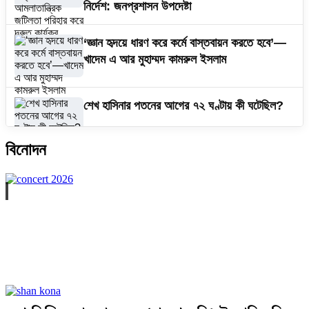
নির্দেশ: জনপ্রশাসন উপদেষ্টা
‘জ্ঞান হৃদয়ে ধারণ করে কর্মে বাস্তবায়ন করতে হবে’—
খাদেম এ আর মুহাম্মদ কামরুল ইসলাম
শেখ হাসিনার পতনের আগের ৭২ ঘণ্টায় কী ঘটেছিল?
বিনোদন
‎নারায়ণগঞ্জে ছাত্রদল-শিবিরের সংঘর্ষ, আহত ৫….
‘বর্ষা বিপ্লবের গান’ কনসার্ট বুধবার, গাইবেন
আর্টসেল-শিরোনামহীন-আসিফ আকবরসহ
অনেকে