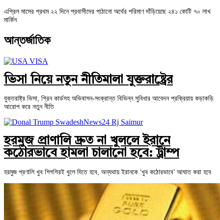
এপ্রিল মাসের প্রথম ২২ দিনে প্রবাসীদের পাঠানো অর্থের পরিমাণ দাঁড়িয়েছে ২৪১ কোটি ৭০ লাখ
মার্কিন
আন্তর্জাতিক
ভিসা নিয়ে নতুন নীতিমালা যুক্তরাষ্ট্রের
যুক্তরাষ্ট্র ভিসা, গ্রিন কার্ডসহ অভিবাসন-সংক্রান্ত বিভিন্ন সুবিধার আবেদন প্রক্রিয়ায় কড়াকড়ি
আরোপ করে নতুন নীতি
হরমুজ প্রাণালি দ্রুত না খুললে ইরানে
কঠোরভাবে হামলা চালানো হবে: ট্রাম্প
হরমুজ প্রণালি খুব শিগগিরই খুলে দিতে হবে, অন্যথায় ইরানকে ‘খুব কঠোরভাবে’ আঘাত করা হবে