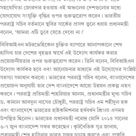
সহযোগিতা জোরদার হওয়ায় এই অঞ্চলের দেশগুলোর মধ্যে
যোগাযোগ সংযুক্তি বৃদ্ধির ওপর গুরুত্বারোপ করেন। ভারতীয়
পররাষ্ট্র সচিব বর্তমানে স্থবির সার্কের প্রসঙ্গ তুলে ধরায় প্রধানমন্ত্রী
বলেন, ‘আমরা এটি ডুবে যেতে দেবো না।’
বিবিআইএন মটরভেহিকেল চুক্তির ব্যাপারে আলাপকালে শেখ
হাসিনা চার দেশের বৃহত্তর স্বার্থে এই উদ্যোগ কার্যকর করার
প্রয়োজনীয়তার ওপর গুরুত্বারোপ করেন। তিনি বলেন, বিবিআইএন
উদ্যোগ কার্যকর হবে এবং আলোচনার মাধ্যমে এই উদ্যোগের সংশ্লিষ্ট
সমস্যা সমাধান করবো। ভারতের পররাষ্ট্র সচিব বলেন, বাংলাদেশের
প্রয়োজন অনুযায়ী তার দেশ বাংলাদেশে আরো উন্নয়ন প্রকল্প গ্রহণ
করবে। পররাষ্ট্র প্রতিমন্ত্রী শাহরিয়ার আলম, প্রধানমন্ত্রীর মুখ্য সচিব
ড. কামাল আবদুল নাসের চৌধুরী, পররাষ্ট্র সচিব এম শহীদুল হক
এবং বাংলাদেশে ভারতের হাইকমিশনার হর্ষবর্ধন শ্রিংলা এসময়
উপস্থিত ছিলেন। ভারতের প্রধানমন্ত্রী নরেন্দ্র মোদি ২০১৫ সালের
৬-৭ জুন বাংলাদেশ সফর করেছেন। কূটনৈতিক সূত্র জানায়,
প্রধানমন্ত্রী শেখ হাসিনার ভারত সফর চূড়ান্ত করতে এবং প্রস্তুতি