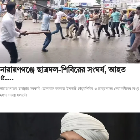
‎নারায়ণগঞ্জে ছাত্রদল-শিবিরের সংঘর্ষ, আহত
৫….
নারায়ণগঞ্জের চাষাঢ়ায় সরকারি তোলারাম কলেজে ইসলামী ছাত্রশিবির ও ছাত্রদলের নেতাকর্মীদের মধ্যে
দফায় দফায় সংঘর্ষের