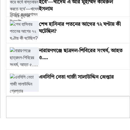
হবে’—খাদেম এ আর মুহাম্মদ কামরুল
ইসলাম
শেখ হাসিনার পতনের আগের ৭২ ঘণ্টায় কী
ঘটেছিল?
‎নারায়ণগঞ্জে ছাত্রদল-শিবিরের সংঘর্ষ, আহত
৫….
এনসিপি নেতা গাজী সালাউদ্দিন গ্রেপ্তার