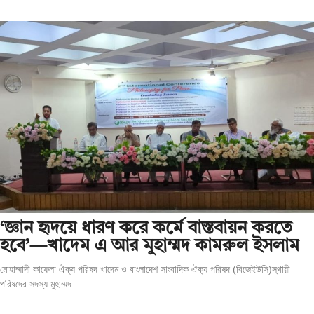
‘জ্ঞান হৃদয়ে ধারণ করে কর্মে বাস্তবায়ন করতে
হবে’—খাদেম এ আর মুহাম্মদ কামরুল ইসলাম
মোহাম্মাদী কাফেলা ঐক্য পরিষদ খাদেম ও বাংলাদেশ সাংবাদিক ঐক্য পরিষদ (বিজেইউসি)স্থায়ী
পরিষদের সদস্য মুহাম্মদ