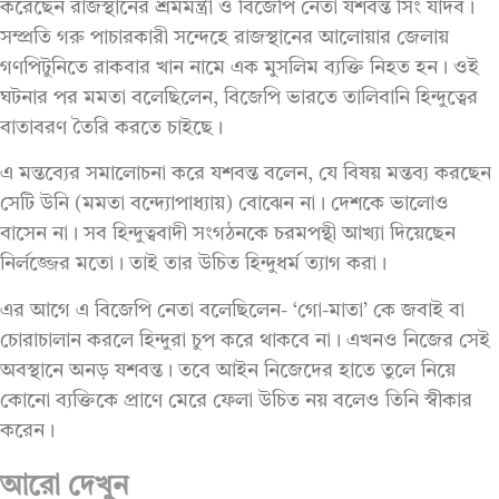
করেছেন রাজস্থানের শ্রমমন্ত্রী ও বিজেপি নেতা যশবন্ত সিং যাদব।
সম্প্রতি গরু পাচারকারী সন্দেহে রাজস্থানের আলোয়ার জেলায়
গণপিটুনিতে রাকবার খান নামে এক মুসলিম ব্যক্তি নিহত হন। ওই
ঘটনার পর মমতা বলেছিলেন, বিজেপি ভারতে তালিবানি হিন্দুত্বের
বাতাবরণ তৈরি করতে চাইছে।
এ মন্তব্যের সমালোচনা করে যশবন্ত বলেন, যে বিষয় মন্তব্য করছেন
সেটি উনি (মমতা বন্দ্যোপাধ্যায়) বোঝেন না। দেশকে ভালোও
বাসেন না। সব হিন্দুত্ববাদী সংগঠনকে চরমপন্থী আখ্যা দিয়েছেন
নির্লজ্জের মতো। তাই তার উচিত হিন্দুধর্ম ত্যাগ করা।
এর আগে এ বিজেপি নেতা বলেছিলেন- ‘গো-মাতা’ কে জবাই বা
চোরাচালান করলে হিন্দুরা চুপ করে থাকবে না। এখনও নিজের সেই
অবস্থানে অনড় যশবন্ত। তবে আইন নিজেদের হাতে তুলে নিয়ে
কোনো ব্যক্তিকে প্রাণে মেরে ফেলা উচিত নয় বলেও তিনি স্বীকার
করেন।
আরো দেখুন