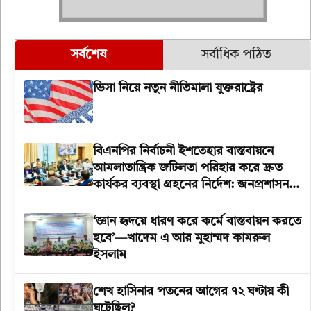
সর্বশেষ
সর্বাধিক পঠিত
ভিসা নিয়ে নতুন নীতিমালা যুক্তরাষ্ট্রের
বিএনপির নির্বাচনী ইশতেহার বাস্তবায়নে
আমলাতান্ত্রিক জটিলতা পরিহার করে দ্রুত
কার্যকর ব্যবস্থা গ্রহনের নির্দেশ: জনপ্রশাসন
উপদেষ্টা
‘জ্ঞান হৃদয়ে ধারণ করে কর্মে বাস্তবায়ন করতে
হবে’—খাদেম এ আর মুহাম্মদ কামরুল
ইসলাম
শেখ হাসিনার পতনের আগের ৭২ ঘণ্টায় কী
ঘটেছিল?