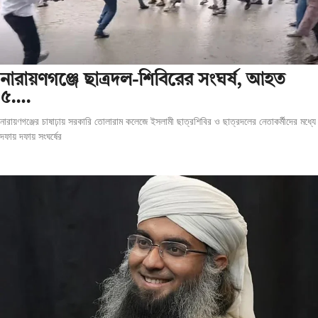
‎নারায়ণগঞ্জে ছাত্রদল-শিবিরের সংঘর্ষ, আহত
৫….
নারায়ণগঞ্জের চাষাঢ়ায় সরকারি তোলারাম কলেজে ইসলামী ছাত্রশিবির ও ছাত্রদলের নেতাকর্মীদের মধ্যে
দফায় দফায় সংঘর্ষের