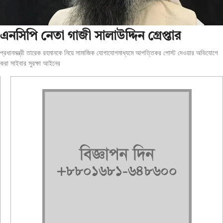
এনসিপি নেতা গাজী সালাউদ্দিন গ্রেপ্তার
প্রধানমন্ত্রী তারেক রহমানকে নিয়ে সামাজিক যোগাযোগমাধ্যমে আপত্তিকর পোস্ট দেওয়ার অভিযোগে
করা সাইবার সুরক্ষা আইনের