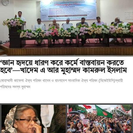
‘জ্ঞান হৃদয়ে ধারণ করে কর্মে বাস্তবায়ন করতে
হবে’—খাদেম এ আর মুহাম্মদ কামরুল ইসলাম
মোহাম্মাদী কাফেলা ঐক্য পরিষদ খাদেম ও বাংলাদেশ সাংবাদিক ঐক্য পরিষদ (বিজেইউসি)স্থায়ী
পরিষদের সদস্য মুহাম্মদ