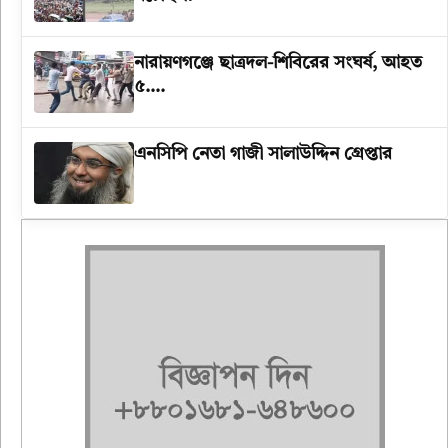
‎নারায়ণগঞ্জে ছাত্রদল-শিবিরের সংঘর্ষ, আহত
৫….
এনসিপি নেতা গাজী সালাউদ্দিন গ্রেপ্তার