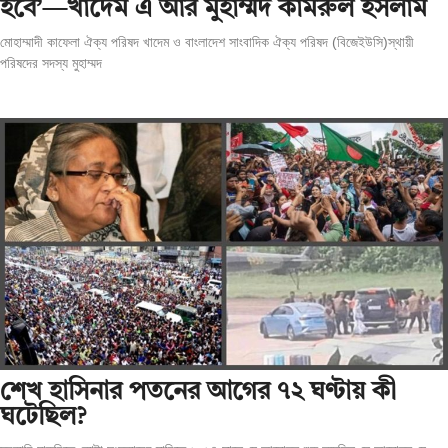
হবে’—খাদেম এ আর মুহাম্মদ কামরুল ইসলাম
মোহাম্মাদী কাফেলা ঐক্য পরিষদ খাদেম ও বাংলাদেশ সাংবাদিক ঐক্য পরিষদ (বিজেইউসি)স্থায়ী
পরিষদের সদস্য মুহাম্মদ
শেখ হাসিনার পতনের আগের ৭২ ঘণ্টায় কী
ঘটেছিল?