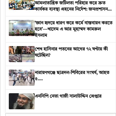
আমলাতান্ত্রিক জটিলতা পরিহার করে দ্রুত
কার্যকর ব্যবস্থা গ্রহনের নির্দেশ: জনপ্রশাসন
উপদেষ্টা
‘জ্ঞান হৃদয়ে ধারণ করে কর্মে বাস্তবায়ন করতে
হবে’—খাদেম এ আর মুহাম্মদ কামরুল
ইসলাম
শেখ হাসিনার পতনের আগের ৭২ ঘণ্টায় কী
ঘটেছিল?
‎নারায়ণগঞ্জে ছাত্রদল-শিবিরের সংঘর্ষ, আহত
৫….
এনসিপি নেতা গাজী সালাউদ্দিন গ্রেপ্তার