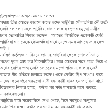
প্রকাশ:
১৮ আগস্ট ২০১৮
|
১৩:১৭
পদ্মায় তীব্র স্রোতে কারণে ব্যহত হচ্ছে পাটুরিয়া-দৌলতদিয়া নৌ রুটে
ফেরি চলাচল। ফলে পাটুরিয়া ঘাট এলাকায় ঈদে ঘরমুখো যাত্রীরা
চরম ভোগান্তির শিকার হচ্ছেন । স্রোতের বিপরীতে একেকটি ফেরি
পাটুরিয়া ঘাট থেকে দৌলতদিয়া ঘাটে যেতে সময় লাগছে প্রায় দেড়
ঘন্টা।
সংশ্লিষ্ঠ কর্তৃপক্ষ এ বিষয়ে জানান, পাটুরিয়া থেকে দৌলতদিয়া নৌ
পথের দুরত্ব প্রায় চার কিলোমিটার। আর স্রোতের সঙ্গে পাল্লা দিয়ে এ
রুটের বেশির ভাগ ফেরি চলাচলের মতো শক্তি না থাকায় ফেরী
অত্যন্ত ধীর গতিতে চালাতে হচ্ছে। এতে ফেরির ট্রিপ সংখ্যও কমে
যাচ্ছে।ফলে ঈদে ঘরমুখো যাত্রী বহনকারী যানবাহন পাটুরিয়া ঘাটে
বিড়ম্বনার শিকার হচ্ছে। ঘন্টার পর ঘন্টা যানজটে বসে থাকছে
যানবাহনগুলো।
পাটুরিয়া ঘাটে সরেজমিনে দেখা গেছে, ঈদে ঘরমুখো মানুষের
ভোগান্তির দৃশ্য। ঘন্টার পর ঘন্টা মানুষ বহনকারী বাস-কোচ,