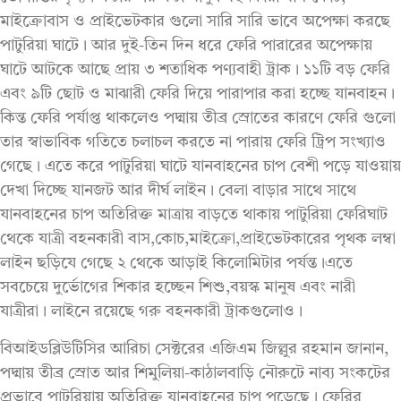
মাইক্রোবাস ও প্রাইভেটকার গুলো সারি সারি ভাবে অপেক্ষা করছে
পাটুরিয়া ঘাটে। আর দুই-তিন দিন ধরে ফেরি পারারের অপেক্ষায়
ঘাটে আটকে আছে প্রায় ৩ শতাধিক পণ্যবাহী ট্রাক। ১১টি বড় ফেরি
এবং ৯টি ছোট ও মাঝারী ফেরি দিয়ে পারাপার করা হচ্ছে যানবাহন।
কিন্ত ফেরি পর্যাপ্ত থাকলেও পদ্মায় তীব্র স্রোতের কারণে ফেরি গুলো
তার স্বাভাবিক গতিতে চলাচল করতে না পারায় ফেরি ট্রিপ সংখ্যাও
গেছে। এতে করে পাটুরিয়া ঘাটে যানবাহনের চাপ বেশী পড়ে যাওয়ায়
দেখা দিচ্ছে যানজট আর দীর্ঘ লাইন। বেলা বাড়ার সাথে সাথে
যানবাহনের চাপ অতিরিক্ত মাত্রায় বাড়তে থাকায় পাটুরিয়া ফেরিঘাট
থেকে যাত্রী বহনকারী বাস,কোচ,মাইক্রো,প্রাইভেটকারের পৃথক লম্বা
লাইন ছড়িযে গেছে ২ থেকে আড়াই কিলোমিটার পর্যন্ত।এতে
সবচেয়ে দুর্ভোগের শিকার হচ্ছেন শিশু,বয়স্ক মানুষ এবং নারী
যাত্রীরা। লাইনে রয়েছে গরু বহনকারী ট্রাকগুলোও।
বিআইডব্লিউটিসির আরিচা সেক্টরের এজিএম জিল্লুর রহমান জানান,
পদ্মায় তীব্র স্রোত আর শিমুলিয়া-কাঠালবাড়ি নৌরুটে নাব্য সংকটের
প্রভাবে পাটুরিয়ায় অতিরিক্ত যানবাহনের চাপ পড়েছে। ফেরির