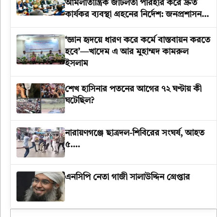
আমলাতান্ত্রিক জটিলতা পরিহার করে দ্রুত
কার্যকর ব্যবস্থা গ্রহনের নির্দেশ: জনপ্রশাসন
উপদেষ্টা
‘জ্ঞান হৃদয়ে ধারণ করে কর্মে বাস্তবায়ন করতে
হবে’—খাদেম এ আর মুহাম্মদ কামরুল
ইসলাম
শেখ হাসিনার পতনের আগের ৭২ ঘণ্টায় কী
ঘটেছিল?
‎নারায়ণগঞ্জে ছাত্রদল-শিবিরের সংঘর্ষ, আহত
৫….
এনসিপি নেতা গাজী সালাউদ্দিন গ্রেপ্তার