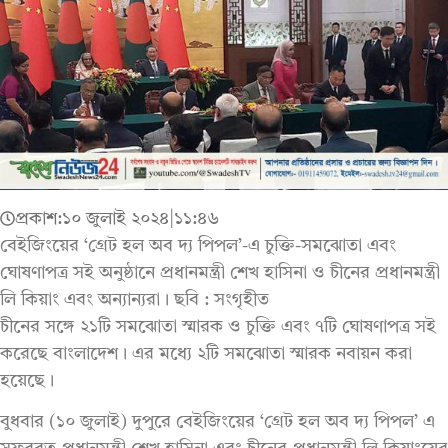
প্রকাশ:
১০ জুলাই ২০২৪
|
১১:৪৬
বেইজিংয়ের ‘গ্রেট হল অব দ্য পিপল’-এ চুক্তি-সমঝোতা এবং
ঘোষণাপত্র সই অনুষ্ঠানে প্রধানমন্ত্রী শেখ হাসিনা ও চীনের প্রধানমন্ত্রী
লি কিয়াং এবং অন্যান্যরা। ছবি : সংগৃহীত
চীনের সঙ্গে ২১টি সমঝোতা স্মারক ও চুক্তি এবং ৭টি ঘোষণাপত্র সই
করেছে বাংলাদেশ। এর মধ্যে ২টি সমঝোতা স্মারক নবায়ন করা
হয়েছে।
বুধবার (১০ জুলাই) দুপুরে বেইজিংয়ের ‘গ্রেট হল অব দ্য পিপল’ এ