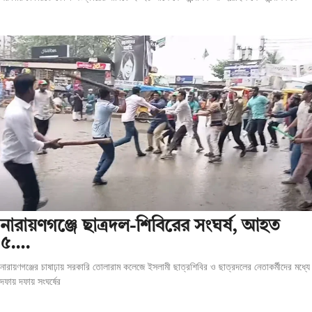
‎নারায়ণগঞ্জে ছাত্রদল-শিবিরের সংঘর্ষ, আহত
৫….
নারায়ণগঞ্জের চাষাঢ়ায় সরকারি তোলারাম কলেজে ইসলামী ছাত্রশিবির ও ছাত্রদলের নেতাকর্মীদের মধ্যে
দফায় দফায় সংঘর্ষের