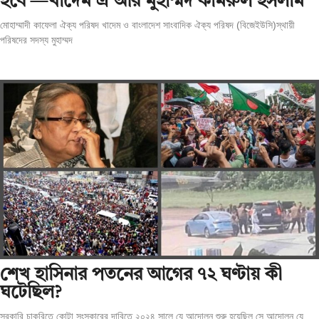
হবে’—খাদেম এ আর মুহাম্মদ কামরুল ইসলাম
মোহাম্মাদী কাফেলা ঐক্য পরিষদ খাদেম ও বাংলাদেশ সাংবাদিক ঐক্য পরিষদ (বিজেইউসি)স্থায়ী
পরিষদের সদস্য মুহাম্মদ
শেখ হাসিনার পতনের আগের ৭২ ঘণ্টায় কী
ঘটেছিল?
সরকারি চাকরিতে কোটা সংস্কারের দাবিতে ২০২৪ সালে যে আন্দোলন শুরু হয়েছিল সে আন্দোলন যে