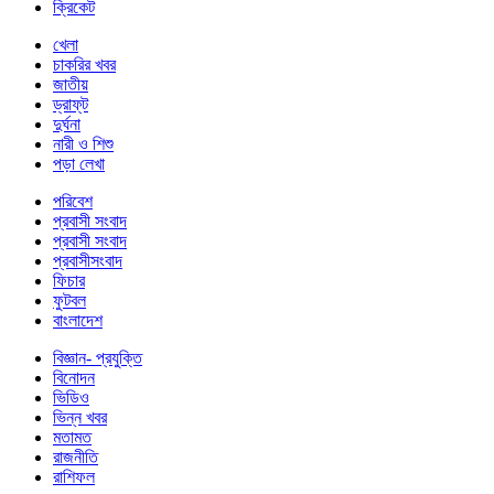
ক্রিকেট
খেলা
চাকরির খবর
জাতীয়
ড্রাফ্‌ট
দুর্ঘনা
নারী ও শিশু
পড়া লেখা
পরিবেশ
প্রবাসী সংবাদ
প্রবাসী সংবাদ
প্রবাসীসংবাদ
ফিচার
ফুটবল
বাংলাদেশ
বিজ্ঞান- প্রযুক্তি
বিনোদন
ভিডিও
ভিন্ন খবর
মতামত
রাজনীতি
রাশিফল