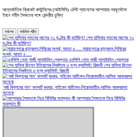
আন্তর্জাতিক ক্রিকেট কাউন্সিলের (আইসিসি) এলিট প্যানেলের আম্পায়ার শরফুদ্দৌলা
ইবনে শহীদ সৈকতের সঙ্গে কেন্দ্রীয় চুক্তি
সর্বশেষ
সর্বাধিক পঠিত
শেখ হাসিনার পতনের আগের ৭২
ঘণ্টায় কী ঘটেছিল?
‎নারায়ণগঞ্জে ছাত্রদল-শিবিরের
সংঘর্ষ, আহত ৫….
এনসিপি নেতা গাজী সালাউদ্দিন গ্রেপ্তার
শেখ হাসিনা ছিলেন
ইতিহাসের নিকৃষ্টতম ও ঘৃণ্য ফ্যাসিস্ট: রিজভী
‘বর্ষা বিপ্লবের গান’ কনসার্ট বুধবার, গাইবেন আর্টসেল-শিরোনামহীন-আসিফ আকবরসহ
অনেকে
আম্পায়ার সৈকতকে নিয়ে বিসিবির
অবস্থান কী