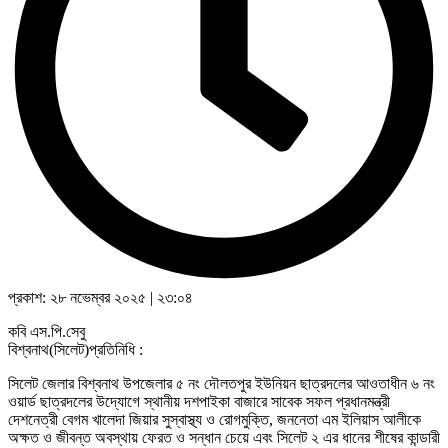
প্রকাশ:
২৮ নভেম্বর ২০২৫
|
২৩:০৪
কবি এস.পি.সেবু
বিশ্বনাথ(সিলেট)প্রতিনিধি :
সিলেট জেলার বিশ্বনাথ উপজেলার ৫ নং দৌলতপুর ইউনিয়ন ছাত্রদলের আওতাধীন ৬ নং
ওয়ার্ড ছাত্রদলের উদ্যোগে স্থানীয় দশপাইকা বাজারে সাবেক সফল প্রধানমন্ত্রী
দেশনেত্রী বেগম খালেদা জিয়ার সুস্বাস্থ্য ও রোগমুক্তি, জননেতা এম ইলিয়াস আলীকে
অক্ষত ও জীবন্ত অবস্থায় ফেরত ও সন্ধান চেয়ে এবং সিলেট ২ এর ধানের শীষের কান্ডারী