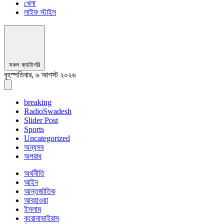
খেলা
লাইফ স্টাইল
সকল ক্যাটাগরি
বৃহস্পতিবার, ৬ আগস্ট ২০২৬
breaking
RadioSwadesh
Slider Post
Sports
Uncategorized
অন্যসব
অপরাধ
অর্থনীতি
আইন
আন্তর্জাতিক
আবহাওয়া
ইসলাম
করোনাভাইরাস