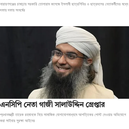
নারায়ণগঞ্জের চাষাঢ়ায় সরকারি তোলারাম কলেজে ইসলামী ছাত্রশিবির ও ছাত্রদলের নেতাকর্মীদের মধ্যে
দফায় দফায় সংঘর্ষের
এনসিপি নেতা গাজী সালাউদ্দিন গ্রেপ্তার
প্রধানমন্ত্রী তারেক রহমানকে নিয়ে সামাজিক যোগাযোগমাধ্যমে আপত্তিকর পোস্ট দেওয়ার অভিযোগে
করা সাইবার সুরক্ষা আইনের