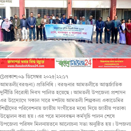
প্রকাশ:
০৯ ডিসেম্বর ২০২৫
|
২২:১৭
আমতলী(বরগুনা) প্রতিনিধি : বরগুনার আমতলীতে আন্তর্জাতিক
দুর্নিীতি বিরোধী দিবস পালিত হয়েছে । আমতলী উপজেলা প্রশাসন
এর উদ্যেোগে সকাল সারে দশটায় আমতলী শিল্পকলা একাডেমির
শিল্পীদের পরিবেশনায় জাতীয় সংগীতের মধ্যে দিয়ে জাতীয় পতাকা
উত্ত্বোলন করা হয় । এর পরে মানববন্ধন কর্মসূচি পালন শেষে
উপজেলা পরিষদ মিলনায়তনে আলোচনা সভা অনুষ্ঠিত হয় । উপজলা