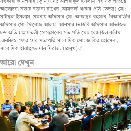
সহকারী কমিশনার (ভূমি) মো: আশরাফুল ইসলাম এর সভাপতিত্বে
আলোচনা সভায় বক্তব্য রাখেন ,আমতলী থানার ওসি (তদন্ত) মো:
সাইফুল ইসলাম, সমবায় অফিসার মো: আজাদুর রহমান, বিআরডিবি
অফিসার মো: ফিরোজ আলম, আনসার ভিডিবি অফিসার অভিজিত
চন্দ্র অভি । আমতলী প্রেসক্লাবের সভাপতি মো: রেজাউল করিম
,এনজিও ফোরামের সভাপতি সাংবাদিক মো: জাকির হোসেন ,
সাংবাদিক হায়াতুজ্জামান মিরাজ, (প্রমুখ) #
আরো দেখুন