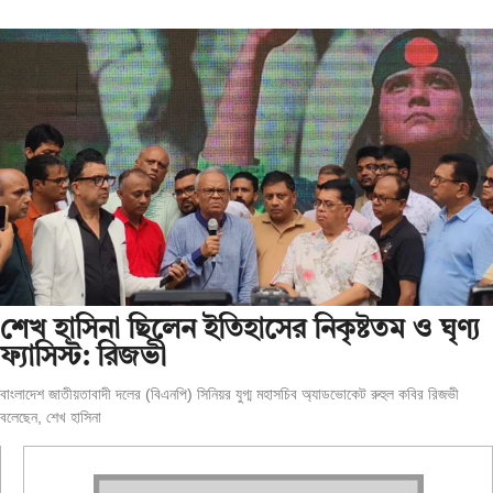
শেখ হাসিনা ছিলেন ইতিহাসের নিকৃষ্টতম ও ঘৃণ্য
ফ্যাসিস্ট: রিজভী
বাংলাদেশ জাতীয়তাবাদী দলের (বিএনপি) সিনিয়র যুগ্ম মহাসচিব অ্যাডভোকেট রুহুল কবির রিজভী
বলেছেন, শেখ হাসিনা