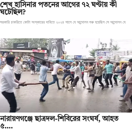
শেখ হাসিনার পতনের আগের ৭২ ঘণ্টায় কী
ঘটেছিল?
সরকারি চাকরিতে কোটা সংস্কারের দাবিতে ২০২৪ সালে যে আন্দোলন শুরু হয়েছিল সে আন্দোলন যে
‎নারায়ণগঞ্জে ছাত্রদল-শিবিরের সংঘর্ষ, আহত
৫….