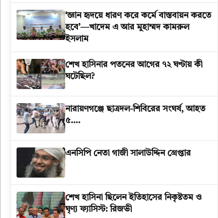
উপদেষ্টা
‘জ্ঞান হৃদয়ে ধারণ করে কর্মে বাস্তবায়ন করতে
হবে’—খাদেম এ আর মুহাম্মদ কামরুল
ইসলাম
শেখ হাসিনার পতনের আগের ৭২ ঘণ্টায় কী
ঘটেছিল?
‎নারায়ণগঞ্জে ছাত্রদল-শিবিরের সংঘর্ষ, আহত
৫….
এনসিপি নেতা গাজী সালাউদ্দিন গ্রেপ্তার
শেখ হাসিনা ছিলেন ইতিহাসের নিকৃষ্টতম ও
ঘৃণ্য ফ্যাসিস্ট: রিজভী