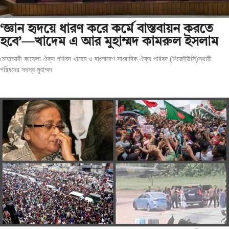
‘জ্ঞান হৃদয়ে ধারণ করে কর্মে বাস্তবায়ন করতে
হবে’—খাদেম এ আর মুহাম্মদ কামরুল ইসলাম
মোহাম্মাদী কাফেলা ঐক্য পরিষদ খাদেম ও বাংলাদেশ সাংবাদিক ঐক্য পরিষদ (বিজেইউসি)স্থায়ী
পরিষদের সদস্য মুহাম্মদ