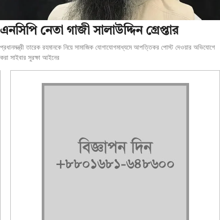
এনসিপি নেতা গাজী সালাউদ্দিন গ্রেপ্তার
প্রধানমন্ত্রী তারেক রহমানকে নিয়ে সামাজিক যোগাযোগমাধ্যমে আপত্তিকর পোস্ট দেওয়ার অভিযোগে
করা সাইবার সুরক্ষা আইনের