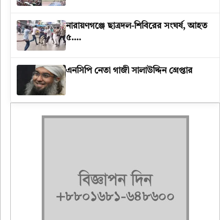
‎নারায়ণগঞ্জে ছাত্রদল-শিবিরের সংঘর্ষ, আহত
৫….
এনসিপি নেতা গাজী সালাউদ্দিন গ্রেপ্তার