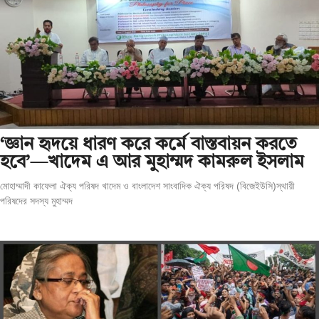
‘জ্ঞান হৃদয়ে ধারণ করে কর্মে বাস্তবায়ন করতে
হবে’—খাদেম এ আর মুহাম্মদ কামরুল ইসলাম
মোহাম্মাদী কাফেলা ঐক্য পরিষদ খাদেম ও বাংলাদেশ সাংবাদিক ঐক্য পরিষদ (বিজেইউসি)স্থায়ী
পরিষদের সদস্য মুহাম্মদ