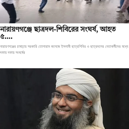
‎নারায়ণগঞ্জে ছাত্রদল-শিবিরের সংঘর্ষ, আহত
৫….
নারায়ণগঞ্জের চাষাঢ়ায় সরকারি তোলারাম কলেজে ইসলামী ছাত্রশিবির ও ছাত্রদলের নেতাকর্মীদের মধ্যে
দফায় দফায় সংঘর্ষের