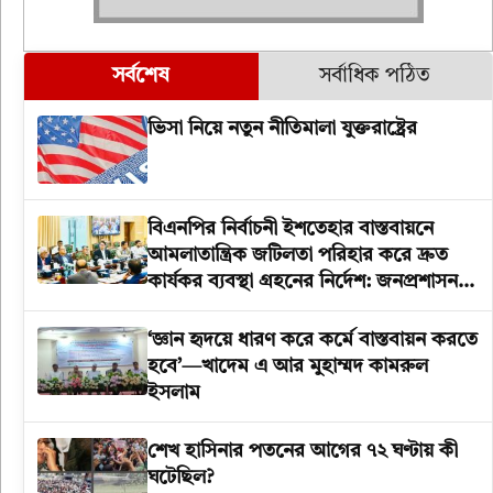
সর্বশেষ
সর্বাধিক পঠিত
ভিসা নিয়ে নতুন নীতিমালা যুক্তরাষ্ট্রের
বিএনপির নির্বাচনী ইশতেহার বাস্তবায়নে
আমলাতান্ত্রিক জটিলতা পরিহার করে দ্রুত
কার্যকর ব্যবস্থা গ্রহনের নির্দেশ: জনপ্রশাসন
উপদেষ্টা
‘জ্ঞান হৃদয়ে ধারণ করে কর্মে বাস্তবায়ন করতে
হবে’—খাদেম এ আর মুহাম্মদ কামরুল
ইসলাম
শেখ হাসিনার পতনের আগের ৭২ ঘণ্টায় কী
ঘটেছিল?