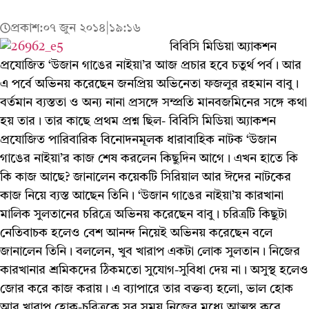
প্রকাশ:
০৭ জুন ২০১৪
|
১৯:১৬
বিবিসি মিডিয়া অ্যাকশন
প্রযোজিত ‘উজান গাঙের নাইয়া’র আজ প্রচার হবে চতুর্থ পর্ব। আর
এ পর্বে অভিনয় করেছেন জনপ্রিয় অভিনেতা ফজলুর রহমান বাবু।
বর্তমান ব্যস্ততা ও অন্য নানা প্রসঙ্গে সম্প্রতি মানবজমিনের সঙ্গে কথা
হয় তার। তার কাছে প্রথম প্রশ্ন ছিল- বিবিসি মিডিয়া অ্যাকশন
প্রযোজিত পারিবারিক বিনোদনমূলক ধারাবাহিক নাটক ‘উজান
গাঙের নাইয়া’র কাজ শেষ করলেন কিছুদিন আগে। এখন হাতে কি
কি কাজ আছে? জানালেন কয়েকটি সিরিয়াল আর ঈদের নাটকের
কাজ নিয়ে ব্যস্ত আছেন তিনি। ‘উজান গাঙের নাইয়া’য় কারখানা
মালিক সুলতানের চরিত্রে অভিনয় করেছেন বাবু। চরিত্রটি কিছুটা
নেতিবাচক হলেও বেশ আনন্দ নিয়েই অভিনয় করেছেন বলে
জানালেন তিনি। বললেন, খুব খারাপ একটা লোক সুলতান। নিজের
কারখানার শ্রমিকদের ঠিকমতো সুযোগ-সুবিধা দেয় না। অসুস্থ হলেও
জোর করে কাজ করায়। এ ব্যাপারে তার বক্তব্য হলো, ভাল হোক
আর খারাপ হোক-চরিত্রকে সব সময় নিজের মধ্যে আত্মস্থ করে