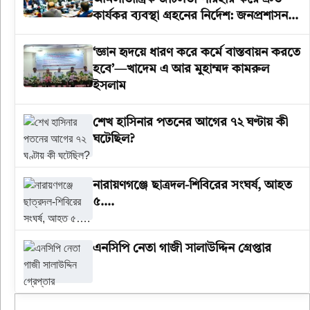
কার্যকর ব্যবস্থা গ্রহনের নির্দেশ: জনপ্রশাসন
উপদেষ্টা
‘জ্ঞান হৃদয়ে ধারণ করে কর্মে বাস্তবায়ন করতে
হবে’—খাদেম এ আর মুহাম্মদ কামরুল
ইসলাম
শেখ হাসিনার পতনের আগের ৭২ ঘণ্টায় কী
ঘটেছিল?
‎নারায়ণগঞ্জে ছাত্রদল-শিবিরের সংঘর্ষ, আহত
৫….
এনসিপি নেতা গাজী সালাউদ্দিন গ্রেপ্তার