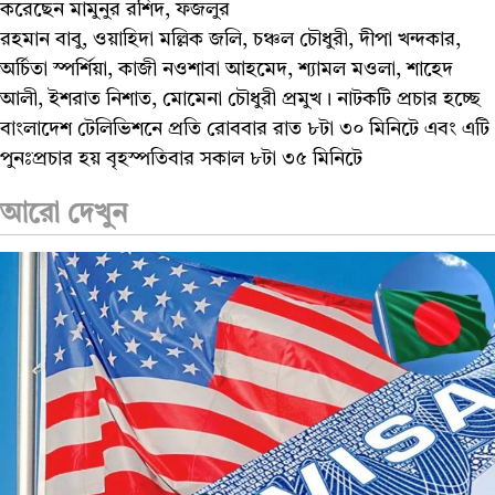
করেছেন মামুনুর রশিদ, ফজলুর
রহমান বাবু, ওয়াহিদা মল্লিক জলি, চঞ্চল চৌধুরী, দীপা খন্দকার,
অর্চিতা স্পর্শিয়া, কাজী নওশাবা আহমেদ, শ্যামল মওলা, শাহেদ
আলী, ইশরাত নিশাত, মোমেনা চৌধুরী প্রমুখ। নাটকটি প্রচার হচ্ছে
বাংলাদেশ টেলিভিশনে প্রতি রোববার রাত ৮টা ৩০ মিনিটে এবং এটি
পুনঃপ্রচার হয় বৃহস্পতিবার সকাল ৮টা ৩৫ মিনিটে
আরো দেখুন