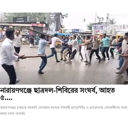
‎নারায়ণগঞ্জে ছাত্রদল-শিবিরের সংঘর্ষ, আহত
৫….
নারায়ণগঞ্জের চাষাঢ়ায় সরকারি তোলারাম কলেজে ইসলামী ছাত্রশিবির ও ছাত্রদলের নেতাকর্মীদের মধ্যে
দফায় দফায় সংঘর্ষের