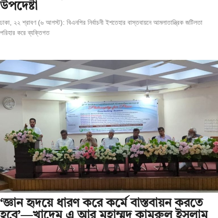
উপদেষ্টা
ঢাকা, ২২ শ্রাবণ (৬ আগস্ট): বিএনপির নির্বাচনী ইশতেহার বাস্তবায়নে আমলাতান্ত্রিক জটিলতা
পরিহার করে ব্যক্তিগত
‘জ্ঞান হৃদয়ে ধারণ করে কর্মে বাস্তবায়ন করতে
হবে’—খাদেম এ আর মুহাম্মদ কামরুল ইসলাম