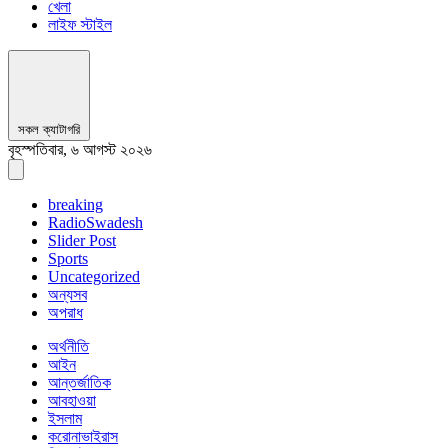
খেলা
লাইফ স্টাইল
সকল ক্যাটাগরি
বৃহস্পতিবার, ৬ আগস্ট ২০২৬
breaking
RadioSwadesh
Slider Post
Sports
Uncategorized
অন্যসব
অপরাধ
অর্থনীতি
আইন
আন্তর্জাতিক
আবহাওয়া
ইসলাম
করোনাভাইরাস