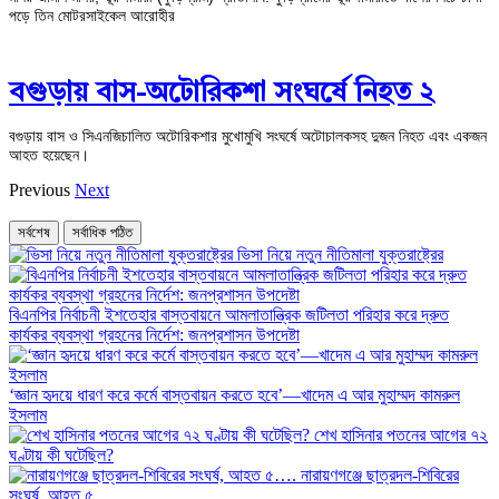
পড়ে তিন মোটরসাইকেল আরোহীর
বগুড়ায় বাস-অটোরিকশা সংঘর্ষে নিহত ২
বগুড়ায় বাস ও সিএনজিচালিত অটোরিকশার মুখোমুখি সংঘর্ষে অটোচালকসহ দুজন নিহত এবং একজন
আহত হয়েছেন।
Previous
Next
সর্বশেষ
সর্বাধিক পঠিত
ভিসা নিয়ে নতুন নীতিমালা যুক্তরাষ্ট্রের
বিএনপির নির্বাচনী ইশতেহার বাস্তবায়নে আমলাতান্ত্রিক জটিলতা পরিহার করে দ্রুত
কার্যকর ব্যবস্থা গ্রহনের নির্দেশ: জনপ্রশাসন উপদেষ্টা
‘জ্ঞান হৃদয়ে ধারণ করে কর্মে বাস্তবায়ন করতে হবে’—খাদেম এ আর মুহাম্মদ কামরুল
ইসলাম
শেখ হাসিনার পতনের আগের ৭২
ঘণ্টায় কী ঘটেছিল?
‎নারায়ণগঞ্জে ছাত্রদল-শিবিরের
সংঘর্ষ, আহত ৫….