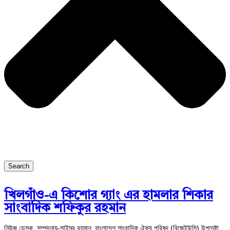
Search
খিলগাঁও-এ কিশোর গ্যাং এর হামলার শিকার
সাংবাদিক শফিকুর রহমান
নিউজ ডেস্ক, সম্পদনায়-সাইমুর রহমান: বাংলাদেশ সাংবাদিক ঐক্য পরিষদ (বিজেইউসি) উপদেষ্টা