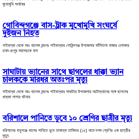
মুখোমুখি সংর্ঘষের
গোবিন্দগঞ্জে বাস-ট্রাক মুখোমুখি সংঘর্ষে
দুইজন নিহত
গাইবান্ধা থেকে আঃ খালেক মন্ডলঃ গাইবান্ধার গোবিন্দগঞ্জ উপজেলার ফাঁসিতলা বাজার এলাকায়
ঢাকা-রংপুর মহাসড়কে বাস
সাঘাটায় ভ্যানের সাথে ছাগলের ধাক্কা ভ্যান
চালককে মারধর অতঃপর মৃত্যু
গাইবান্ধা থেকে আঃ খালেক মন্ডলঃ গাইবান্ধার সাঘাটায় উপজেলায় অটোভ্যানের সঙ্গে ছাগলের
ধাক্কা লাগার ঘটনায়
বরিশালে পানিতে ডুবে ১০ শ্রেণির ছাত্রীর মৃত্যু
বরিশালের বাবুগঞ্জে খালের পানিতে ডুবে তামান্না তামিদার (১৫) নামে দশম শ্রেণির এক ছাত্রীর
মৃত্যু