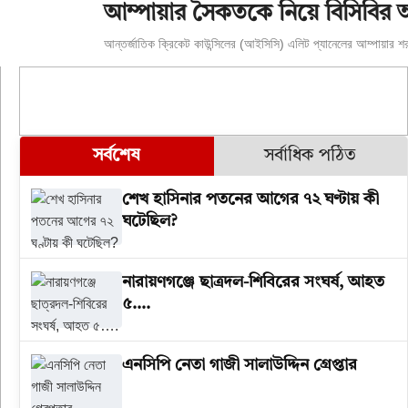
আম্পায়ার সৈকতকে নিয়ে বিসিবির অ
আন্তর্জাতিক ক্রিকেট কাউন্সিলের (আইসিসি) এলিট প্যানেলের আম্পায়ার শরফুদ
সর্বশেষ
সর্বাধিক পঠিত
শেখ হাসিনার পতনের আগের ৭২ ঘণ্টায় কী
ঘটেছিল?
‎নারায়ণগঞ্জে ছাত্রদল-শিবিরের সংঘর্ষ, আহত
৫….
এনসিপি নেতা গাজী সালাউদ্দিন গ্রেপ্তার