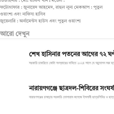
ডিজাইনার : মোঃ রাকিব খান l মডেল :
ফটোগ্রাফার : জুনায়েদ আহমেদ, রাহুল লুনা মেকআপ : পুতুল
ওয়াংশা এবং নাফিসা হাসিব
জুয়েলারি : অর্নামেন্টস হাউস এবং পুতুল ওয়াংশা
আরো দেখুন
শেখ হাসিনার পতনের আগের ৭২ ঘণ্
সরকারি চাকরিতে কোটা সংস্কারের দাবিতে ২০২৪ সালে যে আন্দোলন শুরু হয়
‎নারায়ণগঞ্জে ছাত্রদল-শিবিরের সংঘ
নারায়ণগঞ্জের চাষাঢ়ায় সরকারি তোলারাম কলেজে ইসলামী ছাত্রশিবির ও ছাত্র