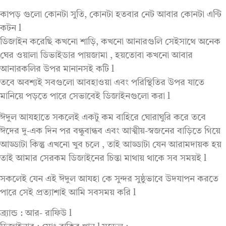
কাপড় গুলো কোনটা সুতি, কোনটা হতবার নেট আবার কোনটা এন্টি
কটন l
ডিজাইন করেছি কখনো শাড়ি, কখনো আনারগুলি সেইসাথে অনেক
ঘের ওয়ালা ডিভাইডার পায়জামা , হয়তোবা কখনো আবার
আনারকলির উপর মানানসই কটি l
তবে অবশ্যই সবগুলো আবহাওয়া এবং পরিস্থিতির উপর যাতে
মানিয়ে পড়তে পারে সেভাবেই ডিজাইনগুলো করা l
ঈদুল আযহাতে সকলেই একটু কম বাহিরে ঘোরাঘুরি করে তবে
ঈদের দু-এক দিন পর বন্ধুবান্ধব এবং আত্মীয়-স্বজনের বাড়িতে গিয়ে
আড্ডাটা কিন্তু এখনো খুব চলে , তাই আড্ডাটা যেন আরামদায়ক হয়
তাই আমার সেরকম ডিজাইনের চিন্তা মাথায় থাকে সব সময়ই l
সকলেই যেন এই ঈদুল আযহা কে সুন্দর সুষ্ঠুভাবে উদযাপন করতে
পারে সেই প্রত্যাশাই আমি সবসময় করি l
ব্র্যান্ড : আর- রাফিউ l