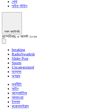
খেলা
লাইফ স্টাইল
সকল ক্যাটাগরি
বৃহস্পতিবার, ৬ আগস্ট ২০২৬
breaking
RadioSwadesh
Slider Post
Sports
Uncategorized
অন্যসব
অপরাধ
অর্থনীতি
আইন
আন্তর্জাতিক
আবহাওয়া
ইসলাম
করোনাভাইরাস