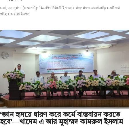
ঢাকা, ২২ শ্রাবণ (৬ আগস্ট): বিএনপির নির্বাচনী ইশতেহার বাস্তবায়নে আমলাতান্ত্রিক জটিলতা
পরিহার করে ব্যক্তিগত
‘জ্ঞান হৃদয়ে ধারণ করে কর্মে বাস্তবায়ন করতে
হবে’—খাদেম এ আর মুহাম্মদ কামরুল ইসলাম