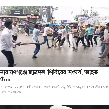
‎নারায়ণগঞ্জে ছাত্রদল-শিবিরের সংঘর্ষ, আহত
৫….
নারায়ণগঞ্জের চাষাঢ়ায় সরকারি তোলারাম কলেজে ইসলামী ছাত্রশিবির ও ছাত্রদলের নেতাকর্মীদের মধ্যে
দফায় দফায় সংঘর্ষের