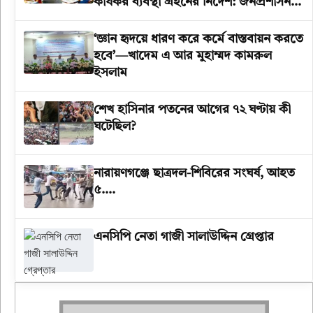
কার্যকর ব্যবস্থা গ্রহনের নির্দেশ: জনপ্রশাসন
উপদেষ্টা
‘জ্ঞান হৃদয়ে ধারণ করে কর্মে বাস্তবায়ন করতে
হবে’—খাদেম এ আর মুহাম্মদ কামরুল
ইসলাম
শেখ হাসিনার পতনের আগের ৭২ ঘণ্টায় কী
ঘটেছিল?
‎নারায়ণগঞ্জে ছাত্রদল-শিবিরের সংঘর্ষ, আহত
৫….
এনসিপি নেতা গাজী সালাউদ্দিন গ্রেপ্তার