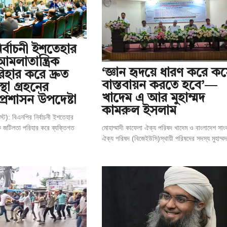
র্বাচনী ইশতেহার
আমলাতান্ত্রিক
‘জ্ঞান হৃদয়ে ধারণ করে কর্
হার করে দ্রুত
বাস্তবায়ন করতে হবে’—
স্থা গ্রহনের
খাদেম এ আর মুহাম্মদ
প্রশাসন উপদেষ্টা
কামরুল ইসলাম
্ট): বিএনপির নির্বাচনী ইশতেহার
মোহাম্মাদী কাফেলা ঐক্য পরিষদ খাদেম ও বাংলাদেশ সাং
িক জটিলতা পরিহার করে ব্যক্তিগত
ঐক্য পরিষদ (বিজেইউসি)স্থায়ী পরিষদের সদস্য মুহাম্মদ