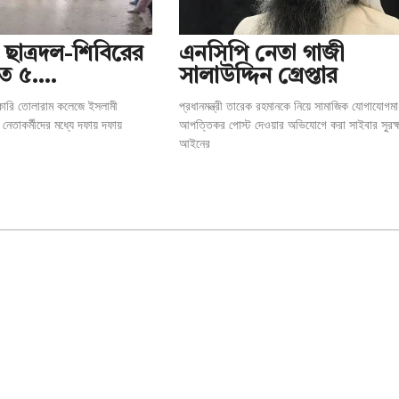
জে ছাত্রদল-শিবিরের
এনসিপি নেতা গাজী
হত ৫….
সালাউদ্দিন গ্রেপ্তার
রকারি তোলারাম কলেজে ইসলামী
প্রধানমন্ত্রী তারেক রহমানকে নিয়ে সামাজিক যোগাযোগমা
 নেতাকর্মীদের মধ্যে দফায় দফায়
আপত্তিকর পোস্ট দেওয়ার অভিযোগে করা সাইবার সুরক্ষ
আইনের