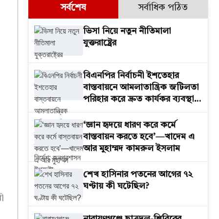
সর্বশেষ
সর্বাধিক পঠিত
ভিসা নিয়ে নতুন নীতিমালা
যুক্তরাষ্ট্রের
বিএনপির নির্বাচনী ইশতেহার
বাস্তবায়নে আমলাতান্ত্রিক জটিলতা
পরিহার করে দ্রুত কার্যকর ব্যবস্থা
গ্রহনের নির্দেশ: জনপ্রশাসন
উপদেষ্টা
‘জ্ঞান হৃদয়ে ধারণ করে কর্মে
বাস্তবায়ন করতে হবে’—খাদেম এ
আর মুহাম্মদ কামরুল ইসলাম
শেখ হাসিনার পতনের আগের ৭২
ও
ঘণ্টায় কী ঘটেছিল?
ী