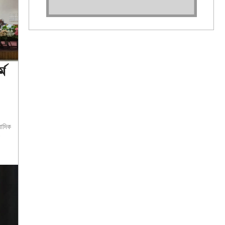
মে
বাদিক