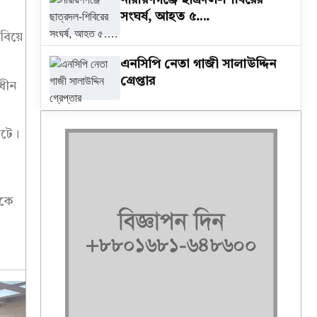
‎নারায়ণগঞ্জে ছাত্রদল-শিবিরের
সংঘর্ষ, আহত ৫….
বিয়ে
এনসিপি নেতা গাজী সালাউদ্দিন
গ্রেপ্তার
াধীন
ঘটে।
েকে