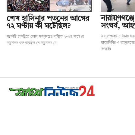
‎নারায়ণগঞ্
শেখ হাসিনার পতনের আগের
সংঘর্ষ, আ
৭২ ঘণ্টায় কী ঘটেছিল?
নারায়ণগঞ্জের চাষাঢ়ায় স
সরকারি চাকরিতে কোটা সংস্কারের দাবিতে ২০২৪ সালে যে
ছাত্রশিবির ও ছাত্রদলের
আন্দোলন শুরু হয়েছিল সে আন্দোলন যে
সংঘর্ষের
এডিটর ইন চিফ:
সাইমুর রহমান
ম্যানিজিং এডিটর:
সাইফুল ইসলাম