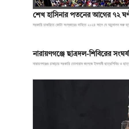
শেখ হাসিনার পতনের আগের ৭২ ঘণ্
সরকারি চাকরিতে কোটা সংস্কারের দাবিতে ২০২৪ সালে যে আন্দোলন শুরু হয়
‎নারায়ণগঞ্জে ছাত্রদল-শিবিরের সংঘ
নারায়ণগঞ্জের চাষাঢ়ায় সরকারি তোলারাম কলেজে ইসলামী ছাত্রশিবির ও ছাত্র