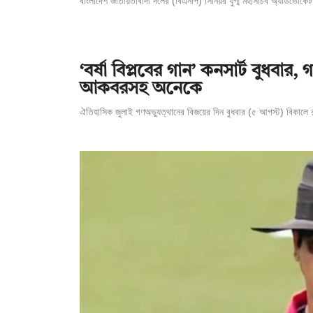
বাংলাদেশ জাতীয়তাবাদী দলের (বিএনপি) সিনিয়র যুগ্ম মহাসচিব অ্যাডভোকে
‘বর্ষা বিপ্লবের গান’ কনসার্ট বুধব
আকবরসহ অনেকে
ঐতিহাসিক জুলাই গণঅভ্যুত্থানের বিজয়ের দিন বুধবার (৫ আগস্ট) বিকালে রা