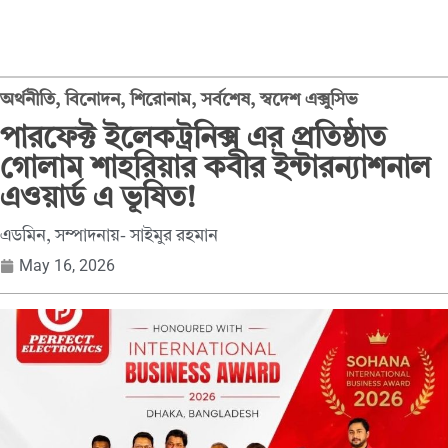
অর্থনীতি
,
বিনোদন
,
শিরোনাম
,
সর্বশেষ
,
স্বদেশ এক্সুসিভ
পারফেক্ট ইলেকট্রনিক্স এর প্রতিষ্ঠাত
গোলাম শাহরিয়ার কবীর ইন্টারন্যাশনাল
এওয়ার্ড এ ভূষিত!
এডমিন, সম্পাদনায়- সাইমুর রহমান
May 16, 2026