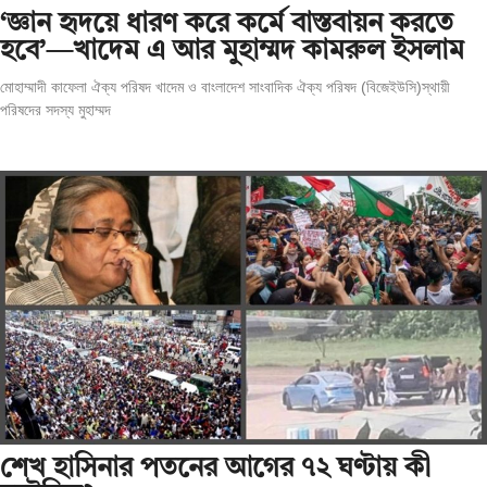
‘জ্ঞান হৃদয়ে ধারণ করে কর্মে বাস্তবায়ন করতে
হবে’—খাদেম এ আর মুহাম্মদ কামরুল ইসলাম
মোহাম্মাদী কাফেলা ঐক্য পরিষদ খাদেম ও বাংলাদেশ সাংবাদিক ঐক্য পরিষদ (বিজেইউসি)স্থায়ী
পরিষদের সদস্য মুহাম্মদ
শেখ হাসিনার পতনের আগের ৭২ ঘণ্টায় কী