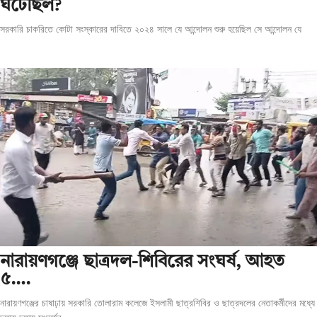
ঘটেছিল?
সরকারি চাকরিতে কোটা সংস্কারের দাবিতে ২০২৪ সালে যে আন্দোলন শুরু হয়েছিল সে আন্দোলন যে
‎নারায়ণগঞ্জে ছাত্রদল-শিবিরের সংঘর্ষ, আহত
৫….
নারায়ণগঞ্জের চাষাঢ়ায় সরকারি তোলারাম কলেজে ইসলামী ছাত্রশিবির ও ছাত্রদলের নেতাকর্মীদের মধ্যে