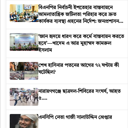
বিএনপির নির্বাচনী ইশতেহার বাস্তবায়নে
আমলাতান্ত্রিক জটিলতা পরিহার করে দ্রুত
কার্যকর ব্যবস্থা গ্রহনের নির্দেশ: জনপ্রশাসন
উপদেষ্টা
‘জ্ঞান হৃদয়ে ধারণ করে কর্মে বাস্তবায়ন করতে
হবে’—খাদেম এ আর মুহাম্মদ কামরুল
ইসলাম
শেখ হাসিনার পতনের আগের ৭২ ঘণ্টায় কী
ঘটেছিল?
‎নারায়ণগঞ্জে ছাত্রদল-শিবিরের সংঘর্ষ, আহত
৫….
এনসিপি নেতা গাজী সালাউদ্দিন গ্রেপ্তার