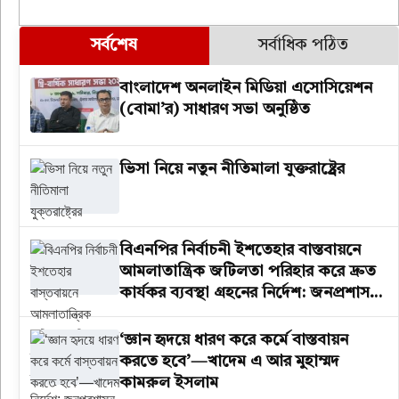
সর্বশেষ
সর্বাধিক পঠিত
বাংলাদেশ অনলাইন মিডিয়া এসোসিয়েশন
(বোমা’র) সাধারণ সভা অনুষ্ঠিত
ভিসা নিয়ে নতুন নীতিমালা যুক্তরাষ্ট্রের
বিএনপির নির্বাচনী ইশতেহার বাস্তবায়নে
আমলাতান্ত্রিক জটিলতা পরিহার করে দ্রুত
কার্যকর ব্যবস্থা গ্রহনের নির্দেশ: জনপ্রশাসন
উপদেষ্টা
‘জ্ঞান হৃদয়ে ধারণ করে কর্মে বাস্তবায়ন
করতে হবে’—খাদেম এ আর মুহাম্মদ
কামরুল ইসলাম