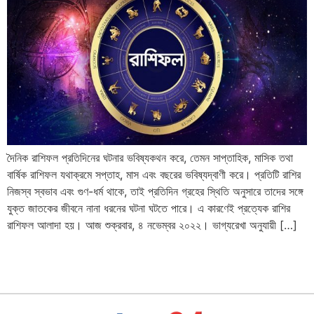
দৈনিক রাশিফল প্রতিদিনের ঘটনার ভবিষ্যকথন করে, তেমন সাপ্তাহিক, মাসিক তথা
বার্ষিক রাশিফল যথাক্রমে সপ্তাহ, মাস এবং বছরের ভবিষ্যদ্বাণী করে। প্রতিটি রাশির
নিজস্ব স্বভাব এবং গুণ-ধর্ম থাকে, তাই প্রতিদিন গ্রহের স্থিতি অনুসারে তাদের সঙ্গে
যুক্ত জাতকের জীবনে নানা ধরনের ঘটনা ঘটতে পারে। এ কারণেই প্রত্যেক রাশির
রাশিফল আলাদা হয়। আজ শুক্রবার, ৪ নভেম্বর ২০২২। ভাগ্যরেখা অনুযায়ী […]