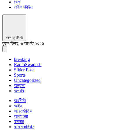
খেলা
লাইফ স্টাইল
সকল ক্যাটাগরি
বৃহস্পতিবার, ৬ আগস্ট ২০২৬
breaking
RadioSwadesh
Slider Post
Sports
Uncategorized
অন্যসব
অপরাধ
অর্থনীতি
আইন
আন্তর্জাতিক
আবহাওয়া
ইসলাম
করোনাভাইরাস