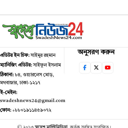
অনুসরণ করুন
এডিটর ইন চিফ:
সাইমুর রহমান
ম্যানিজিং এডিটর:
সাইফুল ইসলাম
ঠিকানা:
৮৪, ওয়্যারলেস মোড়,
মগবাজার, ঢাকা-১২১৭
ই-মেইল:
swadeshnews24@gmail.com
ফোন:
+৮৮০১৯১১৪৫৯০৭২
© ২০১৩
স্বদেশ মাল্টিমিডিয়া
, কর্তৃক সর্বস্বত্ব সংরক্ষিত।