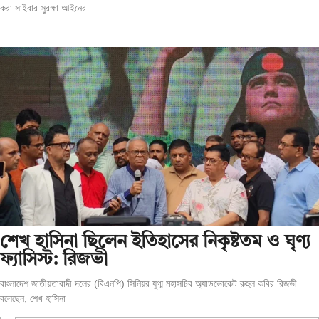
করা সাইবার সুরক্ষা আইনের
শেখ হাসিনা ছিলেন ইতিহাসের নিকৃষ্টতম ও ঘৃণ্য
ফ্যাসিস্ট: রিজভী
বাংলাদেশ জাতীয়তাবাদী দলের (বিএনপি) সিনিয়র যুগ্ম মহাসচিব অ্যাডভোকেট রুহুল কবির রিজভী
বলেছেন, শেখ হাসিনা