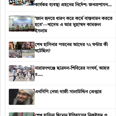
কার্যকর ব্যবস্থা গ্রহনের নির্দেশ: জনপ্রশাসন
উপদেষ্টা
‘জ্ঞান হৃদয়ে ধারণ করে কর্মে বাস্তবায়ন করতে
হবে’—খাদেম এ আর মুহাম্মদ কামরুল
ইসলাম
শেখ হাসিনার পতনের আগের ৭২ ঘণ্টায় কী
ঘটেছিল?
‎নারায়ণগঞ্জে ছাত্রদল-শিবিরের সংঘর্ষ, আহত
৫….
এনসিপি নেতা গাজী সালাউদ্দিন গ্রেপ্তার
শেখ হাসিনা ছিলেন ইতিহাসের নিকৃষ্টতম ও