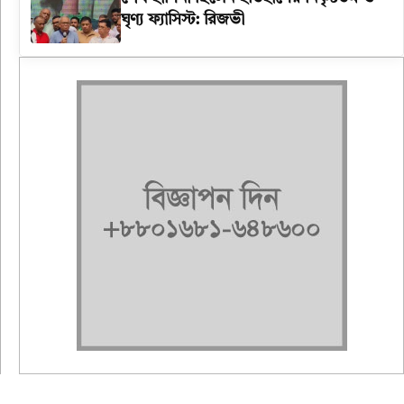
ঘৃণ্য ফ্যাসিস্ট: রিজভী