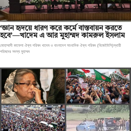
‘জ্ঞান হৃদয়ে ধারণ করে কর্মে বাস্তবায়ন করতে
হবে’—খাদেম এ আর মুহাম্মদ কামরুল ইসলাম
মোহাম্মাদী কাফেলা ঐক্য পরিষদ খাদেম ও বাংলাদেশ সাংবাদিক ঐক্য পরিষদ (বিজেইউসি)স্থায়ী
পরিষদের সদস্য মুহাম্মদ