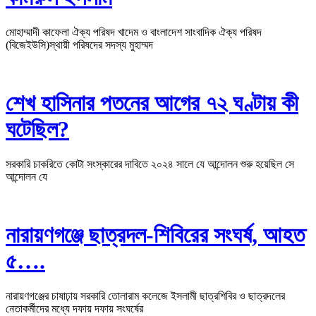
মোহাম্মাদী কাফেলা ঐক্য পরিষদ খাদেম ও বাংলাদেশ সাংবাদিক ঐক্য পরিষদ
(বিজেইউসি)স্থায়ী পরিষদের সদস্য মুহাম্মদ
শেখ হাসিনার পতনের আগের ৭২ ঘণ্টায় কী
ঘটেছিল?
সরকারি চাকরিতে কোটা সংস্কারের দাবিতে ২০২৪ সালে যে আন্দোলন শুরু হয়েছিল সে
আন্দোলন যে
‎নারায়ণগঞ্জে ছাত্রদল-শিবিরের সংঘর্ষ, আহত
৫….
নারায়ণগঞ্জের চাষাঢ়ায় সরকারি তোলারাম কলেজে ইসলামী ছাত্রশিবির ও ছাত্রদলের
নেতাকর্মীদের মধ্যে দফায় দফায় সংঘর্ষের