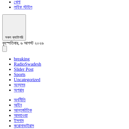
খেলা
লাইফ স্টাইল
সকল ক্যাটাগরি
বৃহস্পতিবার, ৬ আগস্ট ২০২৬
breaking
RadioSwadesh
Slider Post
Sports
Uncategorized
অন্যসব
অপরাধ
অর্থনীতি
আইন
আন্তর্জাতিক
আবহাওয়া
ইসলাম
করোনাভাইরাস