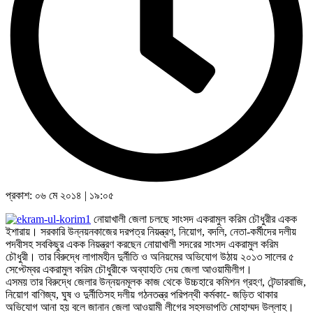
প্রকাশ:
০৬ মে ২০১৪
|
১৯:০৫
নোয়াখালী জেলা চলছে সাংসদ একরামুল করিম চৌধুরীর একক
ইশারায়। সরকারি উন্নয়নকাজের দরপত্র নিয়ন্ত্রণ, নিয়োগ, বদলি, নেতা-কর্মীদের দলীয়
পদবীসহ সবকিছুর একক নিয়ন্ত্রণ করছেন নোয়াখালী সদরের সাংসদ একরামুল করিম
চৌধুরী। তার বিরুদ্ধে লাগামহীন দুর্নীতি ও অনিয়মের অভিযোগ উঠায় ২০১৩ সালের ৫
সেপ্টেম্বর একরামুল করিম চৌধুরীকে অব্যাহতি দেয় জেলা আওয়ামীলীগ।
এসময় তার বিরুদ্ধে জেলার উন্নয়নমূলক কাজ থেকে উচ্চহারে কমিশন গ্রহণ, টেন্ডারবাজি,
নিয়োগ বাণিজ্য, ঘুষ ও দুর্নীতিসহ দলীয় গঠনতন্ত্র পরিপন্থী কর্মকা-ে জড়িত থাকার
অভিযোগ আনা হয় বলে জানান জেলা আওয়ামী লীগের সহসভাপতি মোহাম্মদ উল্লাহ।