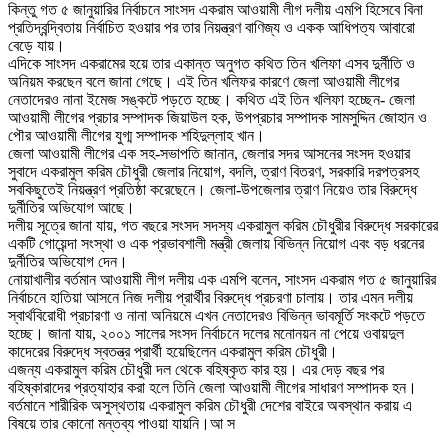
কিন্তু গত ৫ জানুয়ারির নির্বাচনে সাংসদ একরাম আওয়ামী লীগ দলীয় এমপি হিসেবে বিনা
প্রতিদ্বন্দ্বিতায় নির্বাচিত হওয়ার পর তার নিয়ন্ত্রণ বাণিজ্য ও একক আধিপত্য আবারো
বেড়ে যায়।
এদিকে সাংসদ একরামের হয়ে তার একান্ত অনুগত কথিত তিন খলিফা এসব দুর্নীতি ও
অনিয়ম করছেন বলে জানা গেছে। এই তিন খলিফর কারণে জেলা আওয়ামী লীগের
নেতাদেরও নানা ইমেজ সঙ্কটে পড়তে হচ্ছে। কথিত এই তিন খলিফা হচ্ছেন- জেলা
আওয়ামী লীগের প্রচার সম্পাদক জিয়াউল হক, উপপ্রচার সম্পাদক সামসুদ্দিন জোহান ও
পৌর আওয়ামী লীগের যুগ্ম সম্পাদক শহিদুল্লাহ খান।
জেলা আওয়ামী লীগের এক সহ-সভাপতি জানান, জেলার সদর আসনের সংসদ হওয়ার
সুবাদে একরামুল করিম চৌধুরী জেলার নিয়োগ, বদলি, ত্রাণ বিতরণ, সরকারি দরপত্রসহ
সবকিছুতেই নিয়ন্ত্রণ প্রতিষ্ঠা করেছেনে। জেলা-উপজেলার ত্রাণ নিয়েও তার বিরুদ্ধে
দুর্নীতির অভিযোগ আছে।
দলীয় সূত্রে জানা যায়, গত বছরে সংসদ সদস্য একরামুল করিম চৌধুরীর বিরুদ্ধে সরকারের
একটি গোয়েন্দা সংস্থা ও এক প্রভাবশালী মন্ত্রী জেলায় বিভিন্ন নিয়োগ এবং বড় ধরনের
দুর্নীতির অভিযোগ দেন।
নোয়াখালীর বর্তমান আওয়ামী লীগ দলীয় এক এমপি বলেন, সাংসদ একরাম গত ৫ জানুয়ারির
নির্বাচনে হাতিয়া আসনে নিজ দলীয় প্রার্থীর বিরুদ্ধে প্রচরণা চালায়। তার এমন দলীয়
স্বার্থবিরোধী প্রচারণা ও নানা অনিয়মে এখন নেতাদেরও বিভিন্ন ভাবমূর্তি সংকটে পড়তে
হচ্ছে। জানা যায়, ২০০১ সালের সংসদ নির্বাচনে দলের মনোনয়ন না পেয়ে ওবায়দুল
কাদেরের বিরুদ্ধে স্বতন্ত্র প্রার্থী হয়েছিলেন একরামুল করিম চৌধুরী।
এজন্য একরামুল করিম চৌধুরী দল থেকে বহিষ্কৃত কার হয়। এর দেড় বছর পর
বহিষ্কারাদের প্রত্যাহার করা হলে তিনি জেলা আওয়ামী লীগের সাধারণ সম্পাদক হন।
বর্তমানে শারীরিক অসুস্থতায় একরামুল করিম চৌধুরী দেশের বাইরে অবস্থান করায় এ
বিষয়ে তার কোনো মন্তব্য পাওয়া যায়নি।আ স