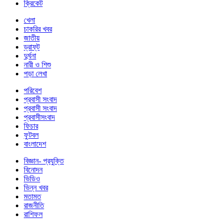
ক্রিকেট
খেলা
চাকরির খবর
জাতীয়
ড্রাফ্‌ট
দুর্ঘনা
নারী ও শিশু
পড়া লেখা
পরিবেশ
প্রবাসী সংবাদ
প্রবাসী সংবাদ
প্রবাসীসংবাদ
ফিচার
ফুটবল
বাংলাদেশ
বিজ্ঞান- প্রযুক্তি
বিনোদন
ভিডিও
ভিন্ন খবর
মতামত
রাজনীতি
রাশিফল