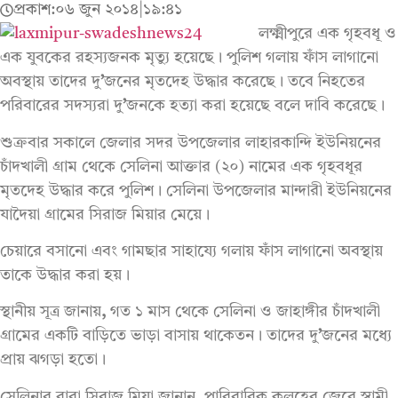
প্রকাশ:
০৬ জুন ২০১৪
|
১৯:৪১
লক্ষ্মীপুরে এক গৃহবধূ ও
এক যুবকের রহস্যজনক মৃত্যু হয়েছে। পুলিশ গলায় ফাঁস লাগানো
অবস্থায় তাদের দু
’
জনের মৃতদেহ উদ্ধার করেছে। তবে নিহতের
পরিবারের সদস্যরা দু
’
জনকে হত্যা করা হয়েছে বলে দাবি করেছে।
শুক্রবার সকালে জেলার সদর উপজেলার লাহারকান্দি ইউনিয়নের
চাঁদখালী গ্রাম থেকে সেলিনা আক্তার (২০) নামের এক গৃহবধূর
মৃতদেহ উদ্ধার করে পুলিশ। সেলিনা উপজেলার মান্দারী ইউনিয়নের
যাদৈয়া গ্রামের সিরাজ মিয়ার মেয়ে।
চেয়ারে বসানো এবং গামছার সাহায্যে গলায় ফাঁস লাগানো অবস্থায়
তাকে উদ্ধার করা হয়।
স্থানীয় সূত্র জানায়
,
গত ১ মাস থেকে সেলিনা ও জাহাঙ্গীর চাঁদখালী
গ্রামের একটি বাড়িতে ভাড়া বাসায় থাকেতন। তাদের দু
’
জনের মধ্যে
প্রায় ঝগড়া হতো।
সেলিনার বাবা সিরাজ মিয়া জানান
,
পারিবারিক কলহের জেরে স্বামী