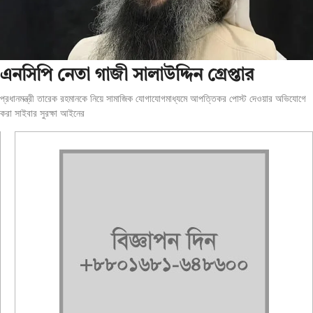
এনসিপি নেতা গাজী সালাউদ্দিন গ্রেপ্তার
প্রধানমন্ত্রী তারেক রহমানকে নিয়ে সামাজিক যোগাযোগমাধ্যমে আপত্তিকর পোস্ট দেওয়ার অভিযোগে
করা সাইবার সুরক্ষা আইনের