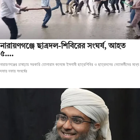
‎নারায়ণগঞ্জে ছাত্রদল-শিবিরের সংঘর্ষ, আহত
৫….
নারায়ণগঞ্জের চাষাঢ়ায় সরকারি তোলারাম কলেজে ইসলামী ছাত্রশিবির ও ছাত্রদলের নেতাকর্মীদের মধ্যে
দফায় দফায় সংঘর্ষের