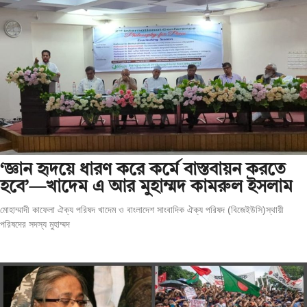
‘জ্ঞান হৃদয়ে ধারণ করে কর্মে বাস্তবায়ন করতে
হবে’—খাদেম এ আর মুহাম্মদ কামরুল ইসলাম
মোহাম্মাদী কাফেলা ঐক্য পরিষদ খাদেম ও বাংলাদেশ সাংবাদিক ঐক্য পরিষদ (বিজেইউসি)স্থায়ী
পরিষদের সদস্য মুহাম্মদ