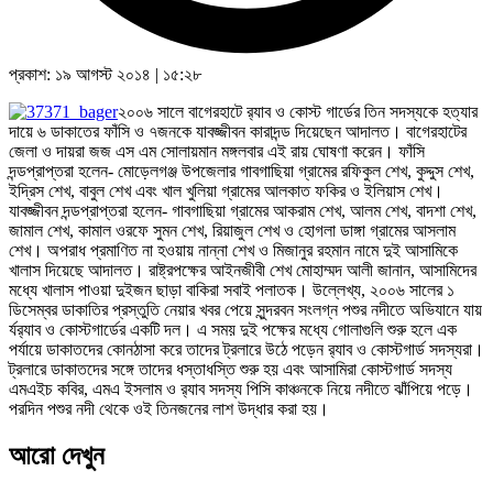
প্রকাশ:
১৯ আগস্ট ২০১৪
|
১৫:২৮
২০০৬ সালে বাগেরহাটে র‌্যাব ও কোস্ট গার্ডের তিন সদস্যকে হত্যার
দায়ে ৬ ডাকাতের ফাঁসি ও ৭জনকে যাবজ্জীবন কারাদন্ড দিয়েছেন আদালত। বাগেরহাটের
জেলা ও দায়রা জজ এস এম সোলায়মান মঙ্গলবার এই রায় ঘোষণা করেন। ফাঁসি
দন্ডপ্রাপ্তরা হলেন- মোড়েলগঞ্জ উপজেলার গাবগাছিয়া গ্রামের রফিকুল শেখ, কুদ্দুস শেখ,
ইদ্রিস শেখ, বাবুল শেখ এবং খাল খুলিয়া গ্রামের আলকাত ফকির ও ইলিয়াস শেখ।
যাবজ্জীবন দন্ডপ্রাপ্তরা হলেন- গাবগাছিয়া গ্রামের আকরাম শেখ, আলম শেখ, বাদশা শেখ,
জামাল শেখ, কামাল ওরফে সুমন শেখ, রিয়াজুল শেখ ও হোগলা ডাঙ্গা গ্রামের আসলাম
শেখ। অপরাধ প্রমাণিত না হওয়ায় নান্না শেখ ও মিজানুর রহমান নামে দুই আসামিকে
খালাস দিয়েছে আদালত। রাষ্ট্রপক্ষের আইনজীবী শেখ মোহাম্মদ আলী জানান, আসামিদের
মধ্যে খালাস পাওয়া দুইজন ছাড়া বাকিরা সবাই পলাতক। উল্লেখ্য, ২০০৬ সালের ১
ডিসেম্বর ডাকাতির প্রস্তুতি নেয়ার খবর পেয়ে সুন্দরবন সংলগ্ন পশুর নদীতে অভিযানে যায়
র্যর‌্যাব ও কোস্টগার্ডের একটি দল। এ সময় দুই পক্ষের মধ্যে গোলাগুলি শুরু হলে এক
পর্যায়ে ডাকাতদের কোনঠাসা করে তাদের ট্রলারে উঠে পড়েন র‌্যাব ও কোস্টগার্ড সদস্যরা।
ট্রলারে ডাকাতদের সঙ্গে তাদের ধস্তাধস্তি শুরু হয় এবং আসামিরা কোস্টগার্ড সদস্য
এমএইচ কবির, এমএ ইসলাম ও র‌্যাব সদস্য পিসি কাঞ্চনকে নিয়ে নদীতে ঝাঁপিয়ে পড়ে।
পরদিন পশুর নদী থেকে ওই তিনজনের লাশ উদ্ধার করা হয়।
আরো দেখুন