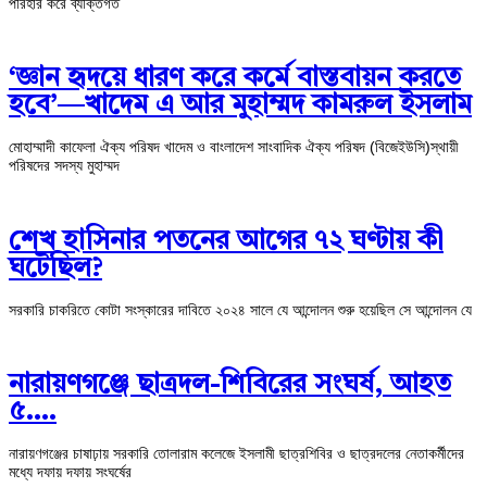
পরিহার করে ব্যক্তিগত
‘জ্ঞান হৃদয়ে ধারণ করে কর্মে বাস্তবায়ন করতে
হবে’—খাদেম এ আর মুহাম্মদ কামরুল ইসলাম
মোহাম্মাদী কাফেলা ঐক্য পরিষদ খাদেম ও বাংলাদেশ সাংবাদিক ঐক্য পরিষদ (বিজেইউসি)স্থায়ী
পরিষদের সদস্য মুহাম্মদ
শেখ হাসিনার পতনের আগের ৭২ ঘণ্টায় কী
ঘটেছিল?
সরকারি চাকরিতে কোটা সংস্কারের দাবিতে ২০২৪ সালে যে আন্দোলন শুরু হয়েছিল সে আন্দোলন যে
‎নারায়ণগঞ্জে ছাত্রদল-শিবিরের সংঘর্ষ, আহত
৫….
নারায়ণগঞ্জের চাষাঢ়ায় সরকারি তোলারাম কলেজে ইসলামী ছাত্রশিবির ও ছাত্রদলের নেতাকর্মীদের
মধ্যে দফায় দফায় সংঘর্ষের