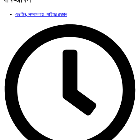
এডমিন, সম্পাদনায়- সাইমুর রহমান