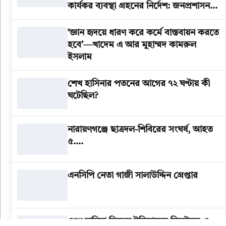
কার্যকর ব্যবস্থা গ্রহনের নির্দেশ: জনপ্রশাসন
উপদেষ্টা
‘জ্ঞান হৃদয়ে ধারণ করে কর্মে বাস্তবায়ন করতে
হবে’—খাদেম এ আর মুহাম্মদ কামরুল
ইসলাম
শেখ হাসিনার পতনের আগের ৭২ ঘণ্টায় কী
ঘটেছিল?
‎নারায়ণগঞ্জে ছাত্রদল-শিবিরের সংঘর্ষ, আহত
৫….
এনসিপি নেতা গাজী সালাউদ্দিন গ্রেপ্তার
শেখ হাসিনা ছিলেন ইতিহাসের নিকৃষ্টতম ও