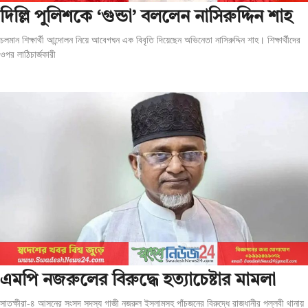
দিল্লি পুলিশকে ‘গুন্ডা’ বললেন নাসিরুদ্দিন শাহ
চলমান শিক্ষার্থী আন্দোলন নিয়ে আবেগঘন এক বিবৃতি দিয়েছেন অভিনেতা নাসিরুদ্দিন শাহ। শিক্ষার্থীদের
ওপর লাঠিচার্জকারী
এমপি নজরুলের বিরুদ্ধে হত্যাচেষ্টার মামলা
সাতক্ষীরা-৪ আসনের সংসদ সদস্য গাজী নজরুল ইসলামসহ পাঁচজনের বিরুদ্ধে রাজধানীর পল্লবী থানায়