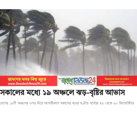
সকালের মধ্যে ১৯ অঞ্চলে ঝড়-বৃষ্টির আভাস
দেশের ১৯টি অঞ্চলের ওপর দিয়ে আগামীকাল সকালের মধ্যে ঘণ্টায় সর্বোচ্চ ৪৫ থেকে ৬০ কিলোমিটার