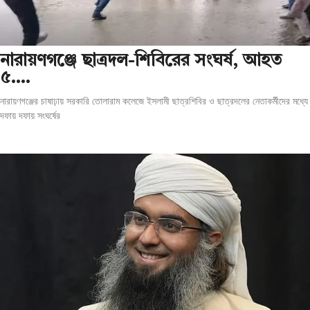
‎নারায়ণগঞ্জে ছাত্রদল-শিবিরের সংঘর্ষ, আহত
৫….
নারায়ণগঞ্জের চাষাঢ়ায় সরকারি তোলারাম কলেজে ইসলামী ছাত্রশিবির ও ছাত্রদলের নেতাকর্মীদের মধ্যে
দফায় দফায় সংঘর্ষের