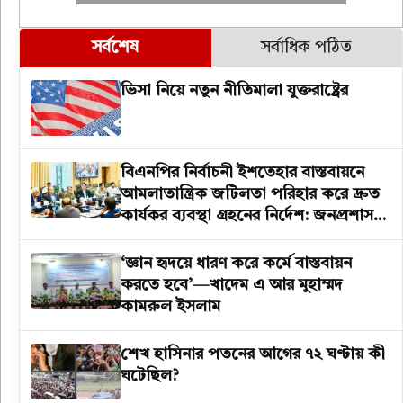
সর্বশেষ
সর্বাধিক পঠিত
ভিসা নিয়ে নতুন নীতিমালা যুক্তরাষ্ট্রের
বিএনপির নির্বাচনী ইশতেহার বাস্তবায়নে
আমলাতান্ত্রিক জটিলতা পরিহার করে দ্রুত
কার্যকর ব্যবস্থা গ্রহনের নির্দেশ: জনপ্রশাসন
উপদেষ্টা
‘জ্ঞান হৃদয়ে ধারণ করে কর্মে বাস্তবায়ন
করতে হবে’—খাদেম এ আর মুহাম্মদ
কামরুল ইসলাম
শেখ হাসিনার পতনের আগের ৭২ ঘণ্টায় কী
ঘটেছিল?