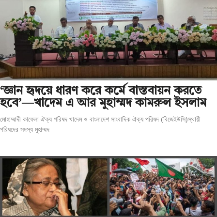
‘জ্ঞান হৃদয়ে ধারণ করে কর্মে বাস্তবায়ন করতে
হবে’—খাদেম এ আর মুহাম্মদ কামরুল ইসলাম
মোহাম্মাদী কাফেলা ঐক্য পরিষদ খাদেম ও বাংলাদেশ সাংবাদিক ঐক্য পরিষদ (বিজেইউসি)স্থায়ী
পরিষদের সদস্য মুহাম্মদ