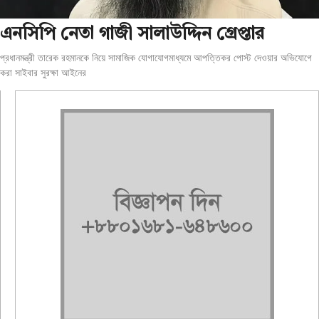
এনসিপি নেতা গাজী সালাউদ্দিন গ্রেপ্তার
প্রধানমন্ত্রী তারেক রহমানকে নিয়ে সামাজিক যোগাযোগমাধ্যমে আপত্তিকর পোস্ট দেওয়ার অভিযোগে
করা সাইবার সুরক্ষা আইনের