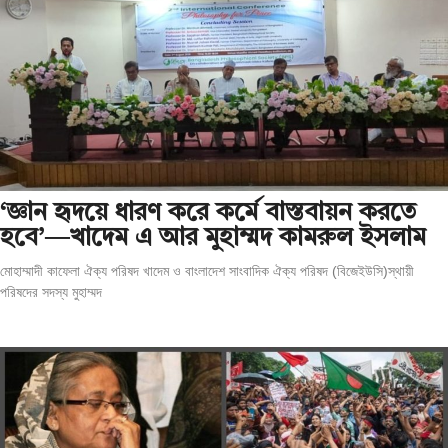
‘জ্ঞান হৃদয়ে ধারণ করে কর্মে বাস্তবায়ন করতে
হবে’—খাদেম এ আর মুহাম্মদ কামরুল ইসলাম
মোহাম্মাদী কাফেলা ঐক্য পরিষদ খাদেম ও বাংলাদেশ সাংবাদিক ঐক্য পরিষদ (বিজেইউসি)স্থায়ী
পরিষদের সদস্য মুহাম্মদ