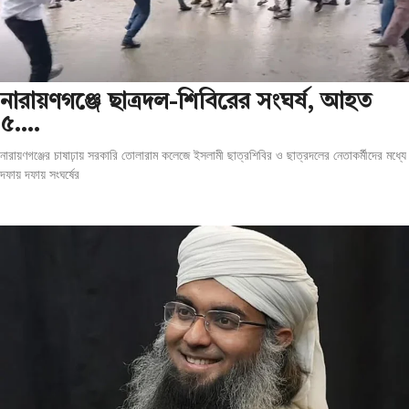
‎নারায়ণগঞ্জে ছাত্রদল-শিবিরের সংঘর্ষ, আহত
৫….
নারায়ণগঞ্জের চাষাঢ়ায় সরকারি তোলারাম কলেজে ইসলামী ছাত্রশিবির ও ছাত্রদলের নেতাকর্মীদের মধ্যে
দফায় দফায় সংঘর্ষের