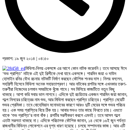
প্রকাশ:
১৯ জুন ২০১৪
|
০৪:৫০
মিথিলা-নিলয় একসঙ্গে এর আগে কোন নাটক করেননি। তবে আসছে ঈদে
‘শুভ প্রাপ্তি’ নাটকে এই দুই শিল্পীকে দেখা যাবে একসঙ্গে। শারমিন জয়া ও দাউদ
হোসাইন রনির যৌথ রচনায় নাটকটি নির্মাণ করছেন কৌশিক শংকর দাস। নিলয় বললেন,
সহশিল্পী হিসেবে মিথিলা অনেক সহায়তাপ্রবণ। আর নাটকের গল্পটার সঙ্গে এখনকার তরুণ-
তরুণীরা নিজেদের চলমান সময়টাকে খুঁজে পাবে। সব মিলিয়ে কাজটিতে নতুন কিছু
থাকছে। আশা করি সবার ভাল লাগবে। এদিকে দুই রচয়িতার একজন শারমিন জয়া জানান,
গল্পে নিলয়ের চরিত্রের নাম শুভ, আর মিথিলা করছেন প্রাপ্তি চরিত্রে। প্রাপ্তি মেয়েটি
শুভর প্রেমিকা। তবে বোহেমিয়ান মনোভাবের কারণে আরও দুটি মেয়ের সঙ্গে শুভর পরিচয়
হয়। এক সময় প্রাপ্তির বিয়ে ঠিক হয়। আবার শুভও তার কাছে ফিরতে চায়। এগুতে
থাকে ‘শুভ প্রাপ্তি’র নানা বাঁক। গল্পটির সরলীকরণ করলে এমনই। তবে আসল গল্পে
এতটা সরলতা থাকছে না। এদিকে পরিচালক কৌশিক জানান, ১৪ থেকে ১৬ই জুন পর্যন্ত
রাজধানীর বিভিন্ন লোকেশনে এর দৃশ্য ধারণ হয়েছে। চলছে সম্পাদনার কাজ। আর এটি