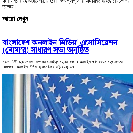
বাংলাভিশনের ঈদ উৎসবে প্রচার হবে। ‘শুভ প্রাপ্তি’ নাটকটি নির্মিত হয়েছে রোদচশমা’র
ব্যানারে।
আরো দেখুন
বাংলাদেশ অনলাইন মিডিয়া এসোসিয়েশন
(বোমা’র) সাধারণ সভা অনুষ্ঠিত
স্বদেশ নিউজ২৪ ডেস্ক, সম্পাদনায়-সাইমুর রহমান: দেশের অনলাইন গণমাধ্যমের বৃহৎ সংগঠন
‘বাংলাদেশ অনলাইন মিডিয়া অ্যাসোসিয়েশন’(বোমা)-এর