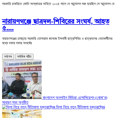
সরকারি চাকরিতে কোটা সংস্কারের দাবিতে ২০২৪ সালে যে আন্দোলন শুরু হয়েছিল সে আন্দোলন যে
‎নারায়ণগঞ্জে ছাত্রদল-শিবিরের সংঘর্ষ, আহত
৫….
নারায়ণগঞ্জের চাষাঢ়ায় সরকারি তোলারাম কলেজে ইসলামী ছাত্রশিবির ও ছাত্রদলের নেতাকর্মীদের
মধ্যে দফায় দফায় সংঘর্ষের
সর্বশেষ
সর্বাধিক পঠিত
বাংলাদেশ অনলাইন মিডিয়া এসোসিয়েশন (বোমা’র)
সাধারণ সভা অনুষ্ঠিত
ভিসা নিয়ে নতুন নীতিমালা যুক্তরাষ্ট্রের