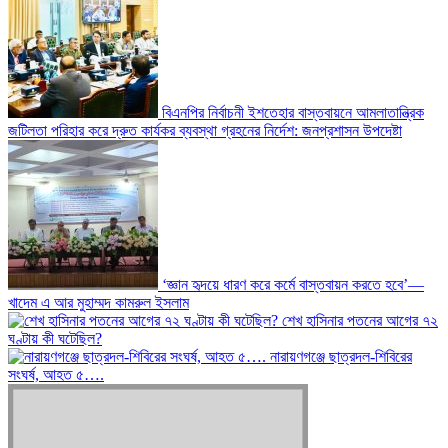
বিএনপির নির্বাচনী ইশতেহার বাস্তবায়নে আমলাতান্ত্রিক
জটিলতা পরিহার করে দ্রুত কার্যকর ব্যবস্থা গ্রহনের নির্দেশ: জনপ্রশাসন উপদেষ্টা
‘জ্ঞান হৃদয়ে ধারণ করে কর্মে বাস্তবায়ন করতে হবে’—
খাদেম এ আর মুহাম্মদ কামরুল ইসলাম
শেখ হাসিনার পতনের আগের ৭২
ঘণ্টায় কী ঘটেছিল?
‎নারায়ণগঞ্জে ছাত্রদল-শিবিরের
সংঘর্ষ, আহত ৫….