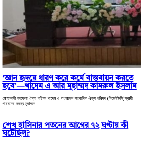
‘জ্ঞান হৃদয়ে ধারণ করে কর্মে বাস্তবায়ন করতে
হবে’—খাদেম এ আর মুহাম্মদ কামরুল ইসলাম
মোহাম্মাদী কাফেলা ঐক্য পরিষদ খাদেম ও বাংলাদেশ সাংবাদিক ঐক্য পরিষদ (বিজেইউসি)স্থায়ী
পরিষদের সদস্য মুহাম্মদ
শেখ হাসিনার পতনের আগের ৭২ ঘণ্টায় কী
ঘটেছিল?