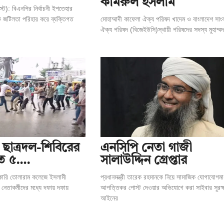
কামরুল ইসলাম
্ট): বিএনপির নির্বাচনী ইশতেহার
মোহাম্মাদী কাফেলা ঐক্য পরিষদ খাদেম ও বাংলাদেশ সাং
িক জটিলতা পরিহার করে ব্যক্তিগত
ঐক্য পরিষদ (বিজেইউসি)স্থায়ী পরিষদের সদস্য মুহাম্মদ
ে ছাত্রদল-শিবিরের
এনসিপি নেতা গাজী
হত ৫….
সালাউদ্দিন গ্রেপ্তার
রকারি তোলারাম কলেজে ইসলামী
প্রধানমন্ত্রী তারেক রহমানকে নিয়ে সামাজিক যোগাযোগমা
 নেতাকর্মীদের মধ্যে দফায় দফায়
আপত্তিকর পোস্ট দেওয়ার অভিযোগে করা সাইবার সুরক্ষ
আইনের