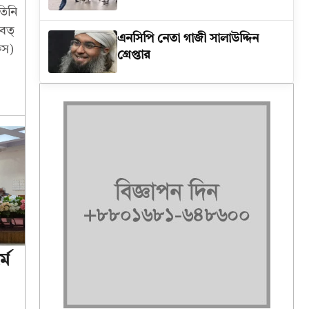
তিনি
বত্
এনসিপি নেতা গাজী সালাউদ্দিন
েস)
গ্রেপ্তার
মে