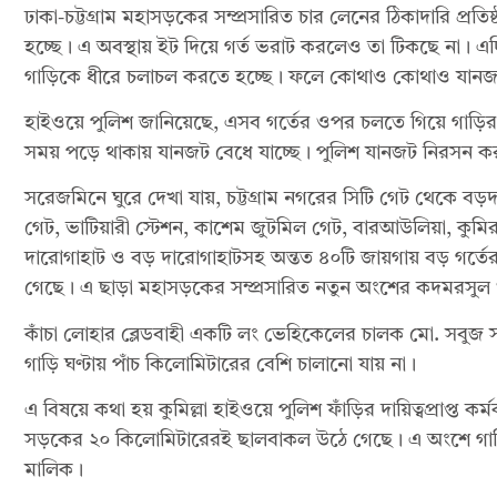
ঢাকা-চট্টগ্রাম মহাসড়কের সম্প্রসারিত চার লেনের ঠিকাদারি প্রতি
হচ্ছে। এ অবস্থায় ইট দিয়ে গর্ত ভরাট করলেও তা টিকছে না। এদ
গাড়িকে ধীরে চলাচল করতে হচ্ছে। ফলে কোথাও কোথাও যানজট লে
হাইওয়ে পুলিশ জানিয়েছে, এসব গর্তের ওপর চলতে গিয়ে গাড়ির এক্সে
সময় পড়ে থাকায় যানজট বেধে যাচ্ছে। পুলিশ যানজট নিরসন কর
সরেজমিনে ঘুরে দেখা যায়, চট্টগ্রাম নগরের সিটি গেট থেকে বড়দ
গেট, ভাটিয়ারী স্টেশন, কাশেম জুটমিল গেট, বারআউলিয়া, কুমিরা
দারোগাহাট ও বড় দারোগাহাটসহ অন্তত ৪০টি জায়গায় বড় গর্তের
গেছে। এ ছাড়া মহাসড়কের সম্প্রসারিত নতুন অংশের কদমরসুল ও 
কাঁচা লোহার ব্লেডবাহী একটি লং ভেহিকেলের চালক মো. সবুজ 
গাড়ি ঘণ্টায় পাঁচ কিলোমিটারের বেশি চালানো যায় না।
এ বিষয়ে কথা হয় কুমিল্লা হাইওয়ে পুলিশ ফাঁড়ির দায়িত্বপ্রাপ্ত কর্ম
সড়কের ২০ কিলোমিটারেরই ছালবাকল উঠে গেছে। এ অংশে গাড়ি নষ্ট 
মালিক।