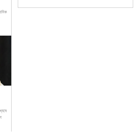
বাদিক
ধ্যমে
া