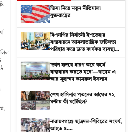
টি
ভিসা নিয়ে নতুন নীতিমালা
যুক্তরাষ্ট্রের
্ঘ
বিএনপির নির্বাচনী ইশতেহার
বাস্তবায়নে আমলাতান্ত্রিক জটিলতা
পরিহার করে দ্রুত কার্যকর ব্যবস্থা
জলিল
গ্রহনের নির্দেশ: জনপ্রশাসন উপদেষ্টা
ট
‘জ্ঞান হৃদয়ে ধারণ করে কর্মে
ঠে
বাস্তবায়ন করতে হবে’—খাদেম এ
আর মুহাম্মদ কামরুল ইসলাম
ী
শেখ হাসিনার পতনের আগের ৭২
ঘণ্টায় কী ঘটেছিল?
মি.
‎নারায়ণগঞ্জে ছাত্রদল-শিবিরের সংঘর্ষ,
আহত ৫….