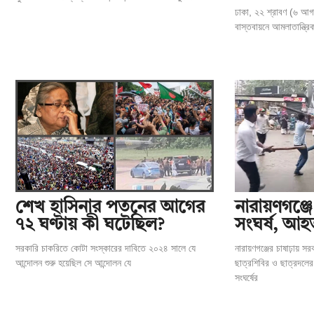
ঢাকা, ২২ শ্রাবণ (৬ আগস
বাস্তবায়নে আমলাতান্ত্র
‎নারায়ণগঞ্জ
শেখ হাসিনার পতনের আগের
সংঘর্ষ, আ
৭২ ঘণ্টায় কী ঘটেছিল?
নারায়ণগঞ্জের চাষাঢ়ায় স
সরকারি চাকরিতে কোটা সংস্কারের দাবিতে ২০২৪ সালে যে
ছাত্রশিবির ও ছাত্রদলের
আন্দোলন শুরু হয়েছিল সে আন্দোলন যে
সংঘর্ষের