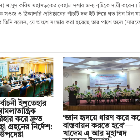
পিএম) মাসুদ করিম মহাসড়কের বেহাল দশার জন্য বৃষ্টিকে দায়ী করেন। 
কে সওজ ও ঠিকাদারি প্রতিষ্ঠানের পাঁচটি দল ইট দিয়ে গত তিন দিন যা
 তিনি বলেন, যে অংশে সংস্কার করা হয়েছে তার পাশে তলে (সারফ
র্বাচনী ইশতেহার
আমলাতান্ত্রিক
‘জ্ঞান হৃদয়ে ধারণ করে কর্
হার করে দ্রুত
বাস্তবায়ন করতে হবে’—
্থা গ্রহনের নির্দেশ:
খাদেম এ আর মুহাম্মদ
উপদেষ্টা