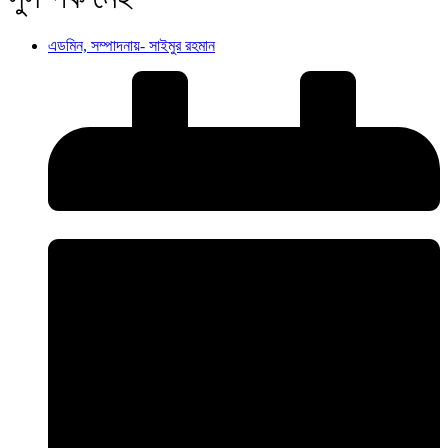
এডমিন, সম্পাদনায়- সাইমুর রহমান