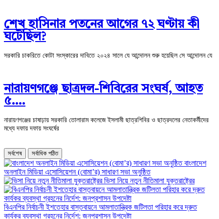
শেখ হাসিনার পতনের আগের ৭২ ঘণ্টায় কী
ঘটেছিল?
সরকারি চাকরিতে কোটা সংস্কারের দাবিতে ২০২৪ সালে যে আন্দোলন শুরু হয়েছিল সে আন্দোলন যে
‎নারায়ণগঞ্জে ছাত্রদল-শিবিরের সংঘর্ষ, আহত
৫….
নারায়ণগঞ্জের চাষাঢ়ায় সরকারি তোলারাম কলেজে ইসলামী ছাত্রশিবির ও ছাত্রদলের নেতাকর্মীদের
মধ্যে দফায় দফায় সংঘর্ষের
সর্বশেষ
সর্বাধিক পঠিত
বাংলাদেশ
অনলাইন মিডিয়া এসোসিয়েশন (বোমা’র) সাধারণ সভা অনুষ্ঠিত
ভিসা নিয়ে নতুন নীতিমালা যুক্তরাষ্ট্রের
বিএনপির নির্বাচনী ইশতেহার বাস্তবায়নে আমলাতান্ত্রিক জটিলতা পরিহার করে দ্রুত
কার্যকর ব্যবস্থা গ্রহনের নির্দেশ: জনপ্রশাসন উপদেষ্টা