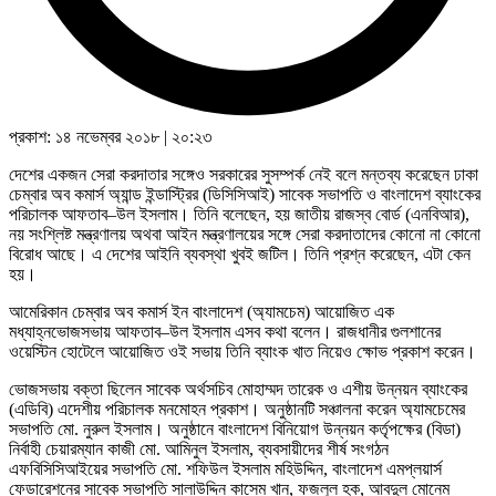
প্রকাশ:
১৪ নভেম্বর ২০১৮
|
২০:২৩
দেশের একজন সেরা করদাতার সঙ্গেও সরকারের সুসম্পর্ক নেই বলে মন্তব্য করেছেন ঢাকা
চেম্বার অব কমার্স অ্যান্ড ইন্ডাস্ট্রির (ডিসিসিআই) সাবেক সভাপতি ও বাংলাদেশ ব্যাংকের
পরিচালক আফতাব–উল ইসলাম। তিনি বলেছেন, হয় জাতীয় রাজস্ব বোর্ড (এনবিআর),
নয় সংশ্লিষ্ট মন্ত্রণালয় অথবা আইন মন্ত্রণালয়ের সঙ্গে সেরা করদাতাদের কোনো না কোনো
বিরোধ আছে। এ দেশের আইনি ব্যবস্থা খুবই জটিল। তিনি প্রশ্ন করেছেন, এটা কেন
হয়।
আমেরিকান চেম্বার অব কমার্স ইন বাংলাদেশ (অ্যামচেম) আয়োজিত এক
মধ্যাহ্নভোজসভায় আফতাব–উল ইসলাম এসব কথা বলেন। রাজধানীর গুলশানের
ওয়েস্টিন হোটেলে আয়োজিত ওই সভায় তিনি ব্যাংক খাত নিয়েও ক্ষোভ প্রকাশ করেন।
ভোজসভায় বক্তা ছিলেন সাবেক অর্থসচিব মোহাম্মদ তারেক ও এশীয় উন্নয়ন ব্যাংকের
(এডিবি) এদেশীয় পরিচালক মনমোহন প্রকাশ। অনুষ্ঠানটি সঞ্চালনা করেন অ্যামচেমের
সভাপতি মো. নুরুল ইসলাম। অনুষ্ঠানে বাংলাদেশ বিনিয়োগ উন্নয়ন কর্তৃপক্ষের (বিডা)
নির্বাহী চেয়ারম্যান কাজী মো. আমিনুল ইসলাম, ব্যবসায়ীদের শীর্ষ সংগঠন
এফবিসিসিআইয়ের সভাপতি মো. শফিউল ইসলাম মহিউদ্দিন, বাংলাদেশ এমপ্লয়ার্স
ফেডারেশনের সাবেক সভাপতি সালাউদ্দিন কাসেম খান, ফজলুল হক, আবদুল মোনেম