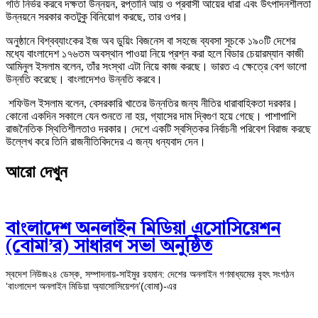
গতি নির্ভর করবে দক্ষতা উন্নয়ন, রপ্তানি আয় ও প্রবাসী আয়ের ধারা এবং উৎপাদনশীলতা
উন্নয়নে সরকার কতটুকু বিনিয়োগ করছে, তার ওপর।
অনুষ্ঠানে বিশ্বব্যাংকের ইজ অব ডুয়িং বিজনেস বা সহজে ব্যবসা সূচকে ১৯০টি দেশের
মধ্যে বাংলাদেশ ১৭৬তম অবস্থান পাওয়া নিয়ে প্রশ্ন করা হলে বিডার চেয়ারম্যান কাজী
আমিনুল ইসলাম বলেন, তাঁর সংস্থা এটা নিয়ে কাজ করছে। ভারত এ ক্ষেত্রে বেশ ভালো
উন্নতি করেছে। বাংলাদেশও উন্নতি করবে।
শফিউল ইসলাম বলেন, বেসরকারি খাতের উন্নতির জন্য নীতির ধারাবাহিকতা দরকার।
কোনো একদিন সকালে যেন শুনতে না হয়, গ্যাসের দাম দ্বিগুণ হয়ে গেছে। পাশাপাশি
রাজনৈতিক স্থিতিশীলতাও দরকার। দেশে একটি স্বস্তিকর নির্বাচনী পরিবেশ বিরাজ করছে
উল্লেখ করে তিনি রাজনীতিবিদদের এ জন্য ধন্যবাদ দেন।
আরো দেখুন
বাংলাদেশ অনলাইন মিডিয়া এসোসিয়েশন
(বোমা’র) সাধারণ সভা অনুষ্ঠিত
স্বদেশ নিউজ২৪ ডেস্ক, সম্পাদনায়-সাইমুর রহমান: দেশের অনলাইন গণমাধ্যমের বৃহৎ সংগঠন
‘বাংলাদেশ অনলাইন মিডিয়া অ্যাসোসিয়েশন’(বোমা)-এর