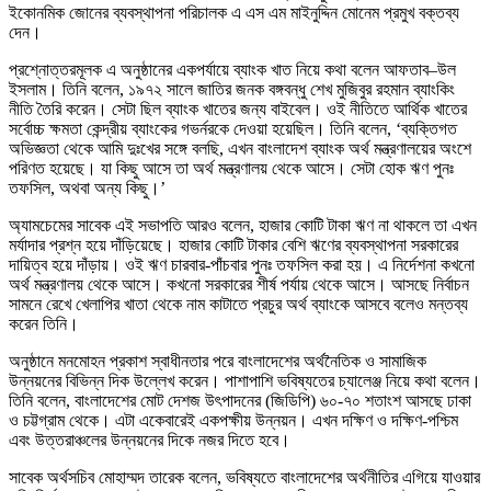
ইকোনমিক জোনের ব্যবস্থাপনা পরিচালক এ এস এম মাইনুদ্দিন মোনেম প্রমুখ বক্তব্য
দেন।
প্রশ্নোত্তরমূলক এ অনুষ্ঠানের একপর্যায়ে ব্যাংক খাত নিয়ে কথা বলেন আফতাব–উল
ইসলাম। তিনি বলেন, ১৯৭২ সালে জাতির জনক বঙ্গবন্ধু শেখ মুজিবুর রহমান ব্যাংকিং
নীতি তৈরি করেন। সেটা ছিল ব্যাংক খাতের জন্য বাইবেল। ওই নীতিতে আর্থিক খাতের
সর্বোচ্চ ক্ষমতা কেন্দ্রীয় ব্যাংকের গভর্নরকে দেওয়া হয়েছিল। তিনি বলেন, ‘ব্যক্তিগত
অভিজ্ঞতা থেকে আমি দুঃখের সঙ্গে বলছি, এখন বাংলাদেশ ব্যাংক অর্থ মন্ত্রণালয়ের অংশে
পরিণত হয়েছে। যা কিছু আসে তা অর্থ মন্ত্রণালয় থেকে আসে। সেটা হোক ঋণ পুনঃ
তফসিল, অথবা অন্য কিছু।’
অ্যামচেমের সাবেক এই সভাপতি আরও বলেন, হাজার কোটি টাকা ঋণ না থাকলে তা এখন
মর্যাদার প্রশ্ন হয়ে দাঁড়িয়েছে। হাজার কোটি টাকার বেশি ঋণের ব্যবস্থাপনা সরকারের
দায়িত্ব হয়ে দাঁড়ায়। ওই ঋণ চারবার-পাঁচবার পুনঃ তফসিল করা হয়। এ নির্দেশনা কখনো
অর্থ মন্ত্রণালয় থেকে আসে। কখনো সরকারের শীর্ষ পর্যায় থেকে আসে। আসছে নির্বাচন
সামনে রেখে খেলাপির খাতা থেকে নাম কাটাতে প্রচুর অর্থ ব্যাংকে আসবে বলেও মন্তব্য
করেন তিনি।
অনুষ্ঠানে মনমোহন প্রকাশ স্বাধীনতার পরে বাংলাদেশের অর্থনৈতিক ও সামাজিক
উন্নয়নের বিভিন্ন দিক উল্লেখ করেন। পাশাপাশি ভবিষ্যতের চ্যালেঞ্জ নিয়ে কথা বলেন।
তিনি বলেন, বাংলাদেশের মোট দেশজ উৎপাদনের (জিডিপি) ৬০-৭০ শতাংশ আসছে ঢাকা
ও চট্টগ্রাম থেকে। এটা একেবারেই একপক্ষীয় উন্নয়ন। এখন দক্ষিণ ও দক্ষিণ-পশ্চিম
এবং উত্তরাঞ্চলের উন্নয়নের দিকে নজর দিতে হবে।
সাবেক অর্থসচিব মোহাম্মদ তারেক বলেন, ভবিষ্যতে বাংলাদেশের অর্থনীতির এগিয়ে যাওয়ার