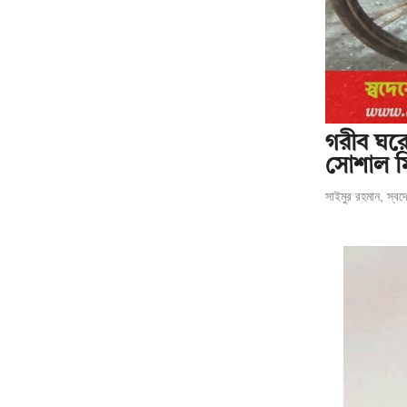
গরীব ঘরে
সোশাল ম
সাইমুর রহমান, স্বদ