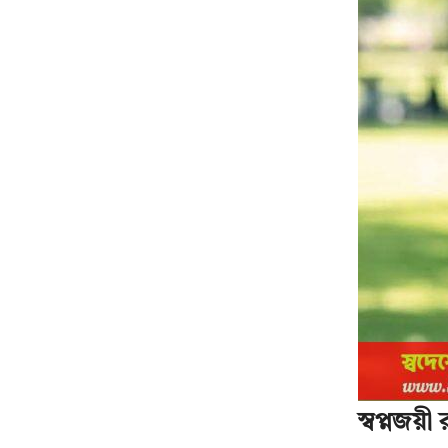
স্বপ্নজয়ী